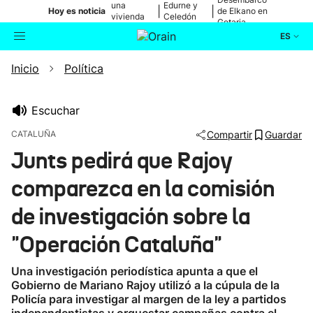
una
Edurne y
|
|
Hoy es noticia
de Elkano en
vivienda
Celedón
Getaria
de Bilbao
Txiki
ES
Inicio
Política
Actualidad
Buscador
Política
Escuchar
CATALUÑA
Compartir
Guardar
Cultura
Junts pedirá que Rajoy
comparezca en la comisión
Ikusmiran
de investigación sobre la
Eguraldia
"Operación Cataluña"
Una investigación periodística apunta a que el
Gobierno de Mariano Rajoy utilizó a la cúpula de la
Policía para investigar al margen de la ley a partidos