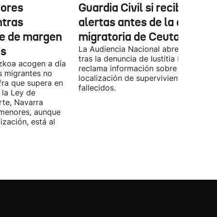
nores
Guardia Civil si recibió
ntras
alertas antes de la crisis
e de margen
migratoria de Ceuta
ás
La Audiencia Nacional abre diligencia
tras la denuncia de Iustitia Europa y
uzkoa acogen a día
reclama información sobre la
s migrantes no
localización de supervivientes y
ra que supera en
fallecidos.
r la Ley de
rte, Navarra
 menores, aunque
ización, está al