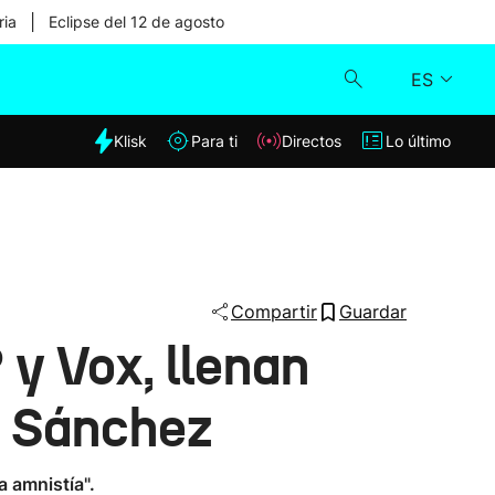
|
ria
Eclipse del 12 de agosto
ES
dia
Klisk
Para ti
Directos
Lo último
Klisk
Directos
Para ti
Compartir
Guardar
 y Vox, llenan
Lo último
ro Sánchez
a amnistía".