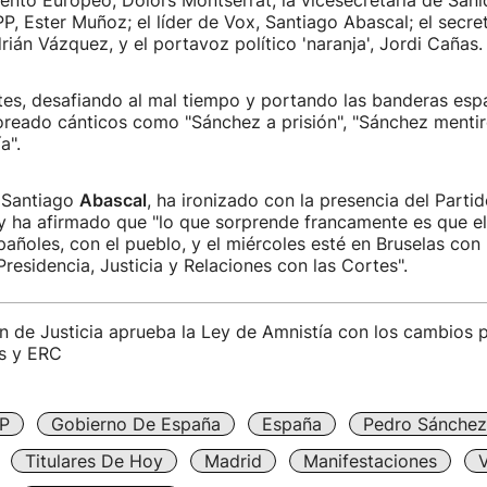
ento Europeo, Dolors Montserrat; la vicesecretaria de Sani
P, Ester Muñoz; el líder de Vox, Santiago Abascal; el secre
ián Vázquez, y el portavoz político 'naranja', Jordi Cañas.
tes, desafiando al mal tiempo y portando las banderas esp
reado cánticos como "Sánchez a prisión", "Sánchez mentiro
a".
, Santiago
Abascal
, ha ironizado con la presencia del Partid
y ha afirmado que "lo que sorprende francamente es que e
pañoles, con el pueblo, y el miércoles esté en Bruselas con 
Presidencia, Justicia y Relaciones con las Cortes".
n de Justicia aprueba la Ley de Amnistía con los cambios 
s y ERC
P
Gobierno De España
España
Pedro Sánchez
Titulares De Hoy
Madrid
Manifestaciones