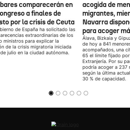
lbares comparecerán en
acogida de me
ongreso a finales de
migrantes, mie
to por la crisis de Ceuta
Navarra dispon
bierno de España ha solicitado las
para acoger m
recencias extraordinarias de los
Álava, Bizkaia y Gip
o ministros para explicar la
de hoy a 841 menore
ón de la crisis migratoria iniciada
acompañados, una cif
 de julio en la ciudad autónoma.
65 el límite fijado po
Extranjería. Por su pa
podría acoger a 237
según la última actual
30 % de capacidad.