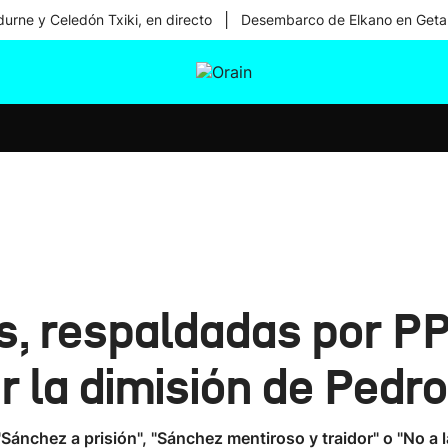
|
urne y Celedón Txiki, en directo
Desembarco de Elkano en Geta
tura
Ikusmiran
Egural
Salud
Tecnología
, respaldadas por PP
ir la dimisión de Ped
nchez a prisión", "Sánchez mentiroso y traidor" o "No a l