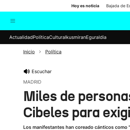
Hoy es noticia
Bajada de Ed
Actualidad
Política
Cul
Actualidad
Política
Cultura
Ikusmiran
Eguraldia
Sociedad
Elecciones
Economía
Inicio
Política
Internacional
Escuchar
MADRID
Miles de personas
Cibeles para exig
Los manifestantes han coreado cánticos como "Sá