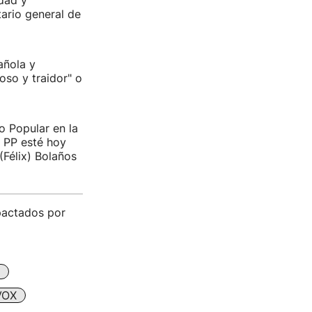
dad y
tario general de
añola y
so y traidor" o
o Popular en la
l PP esté hoy
(Félix) Bolaños
pactados por
VOX