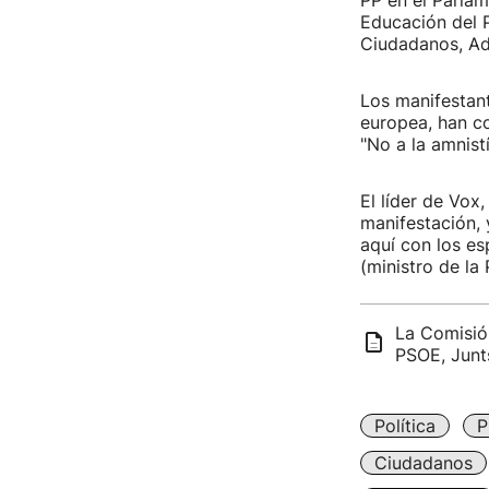
PP en el Parlam
Educación del P
Ciudadanos, Adr
Los manifestan
europea, han co
"No a la amnistí
El líder de Vox
manifestación, 
aquí con los es
(ministro de la 
La Comisió
PSOE, Junt
Política
P
Ciudadanos