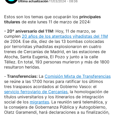
Última actualización
11/03/2024 - 08:36
Estos son los temas que ocuparán los
principales
titulares
de este lunes 11 de marzo de 2024:
- 20º aniversario del 11M:
Hoy, 11 de marzo, se
cumplen
20 años de los atentados yihadistas del 11M
de 2004. Ese día, diez de las 13 bombas colocadas
por terroristas yihadistas explosionaron en cuatro
trenes de Cercanías de Madrid, en las estaciones de
Atocha, Santa Eugenia, El Pozo y junto a la calle
Téllez. En total, 193 personas murieron y más de 1800
resultaron heridas.
-
Transferencias:
La
Comisión Mixta de Transferencias
se reúne a las 17:00 horas para ratificar los últimos
tres traspasos acordados al Gobierno Vasco: el
servicio ferroviario de Cercanías
, la homologación de
títulos universitarios y los itinerarios de integración
social de los
migrantes
. La reunión será telemática, y
la consejera de Gobernanza Pública y Autogobierno,
Olatz Garamendi, hará declaraciones a su finalización,