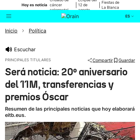
Fiestas de
|
|
Hoy es noticia
cáncer
12 de
La Blanca
colorrectal
agosto
ES
Inicio
Política
Actualidad
Buscador
Política
Escuchar
PRINCIPALES TITULARES
Compartir
Guardar
Cultura
Será noticia: 20º aniversario
del 11M, transferencias y
Ikusmiran
premios Óscar
Eguraldia
Resumen de las principales noticias que hoy elaborará
eitb.eus.