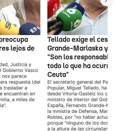
 preocupa
Tellado exige el cese de
es lejos de
Grande-Marlaska y Robles
"Son los responsables de
dad, Justicia y
todo lo que ha ocurrido en
l Gobierno Vasco
Ceuta"
o nos parece
era respuesta (del
El secretario general del Partido
 trasladar a
Popular, Miguel Tellado, ha exigido
e encuentran en
desde Vitoria-Gasteiz los ceses del
ilia, a miles de
ministro de Interior del Gobierno de
a".
España, Fernando Grande-Marlaska, 
la ministra de Defensa, Margarita
Robles, por "no haber actuado" y
porque "ninguno de los dos ha estad
a la altura de las circunstancias" ante 