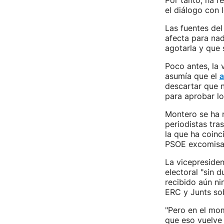
Por tanto, ha r
el diálogo con 
Las fuentes de
afecta para na
agotarla y que 
Poco antes, la 
asumía que el
a
descartar que 
para aprobar lo
Montero se ha r
periodistas tra
la que ha coinc
PSOE excomisar
La vicepresiden
electoral "sin 
recibido aún ni
ERC y Junts sob
"Pero en el mo
que eso vuelve 