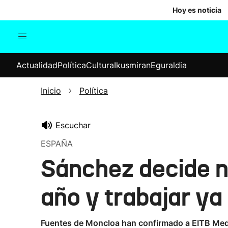
Hoy es noticia
Actualidad
Política
Cul
Actualidad
Política
Cultura
Ikusmiran
Eguraldia
Sociedad
Elecciones
Economía
Inicio
Política
Internacional
Escuchar
ESPAÑA
Sánchez decide n
año y trabajar ya
Fuentes de Moncloa han confirmado a EITB Media