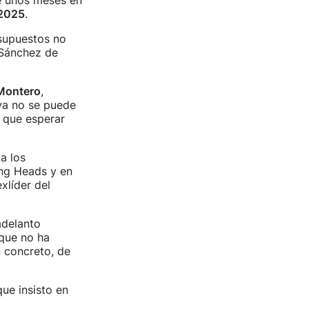
de unos meses en
2025
.
supuestos no
 Sánchez de
Montero
,
 ya no se puede
 que esperar
a los
ing Heads y en
xlíder del
adelanto
 que no ha
n concreto, de
ue insisto en