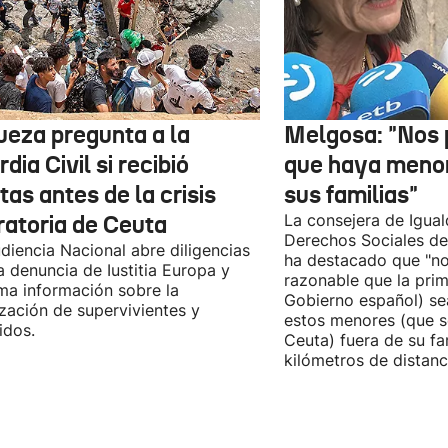
jueza pregunta a la
Melgosa: "Nos
dia Civil si recibió
que haya menor
tas antes de la crisis
sus familias"
ratoria de Ceuta
La consejera de Igual
Derechos Sociales de
diencia Nacional abre diligencias
ha destacado que "n
la denuncia de Iustitia Europa y
razonable que la prim
ma información sobre la
Gobierno español) sea
ización de supervivientes y
estos menores (que s
idos.
Ceuta) fuera de su fam
kilómetros de distanci