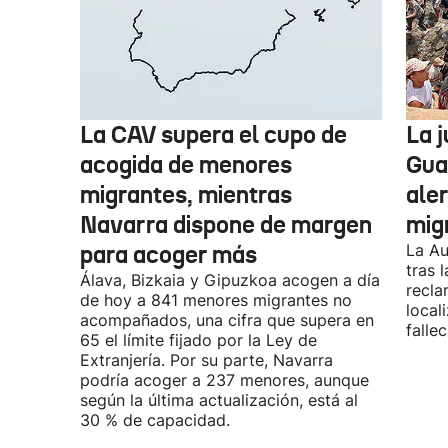
La CAV supera el cupo de
La 
acogida de menores
Guar
migrantes, mientras
aler
Navarra dispone de margen
mig
para acoger más
La Au
tras 
Álava, Bizkaia y Gipuzkoa acogen a día
recla
de hoy a 841 menores migrantes no
local
acompañados, una cifra que supera en
fallec
65 el límite fijado por la Ley de
Extranjería. Por su parte, Navarra
podría acoger a 237 menores, aunque
según la última actualización, está al
30 % de capacidad.