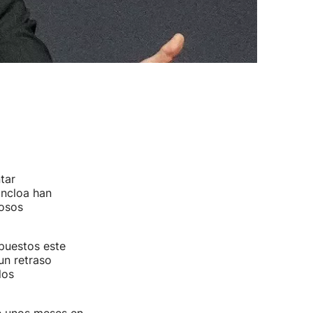
tar
oncloa han
nosos
puestos este
un retraso
los