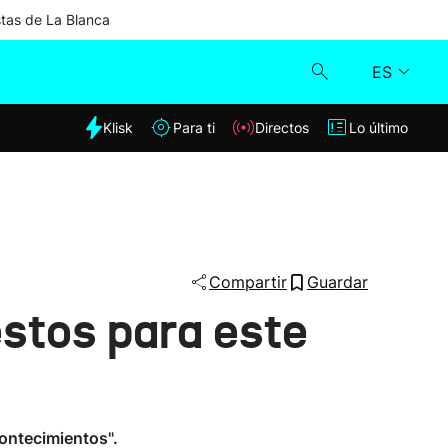
stas de La Blanca
ES
dia
Klisk
Para ti
Directos
Lo último
Klisk
Directos
Para ti
Compartir
Guardar
stos para este
Lo último
ontecimientos".