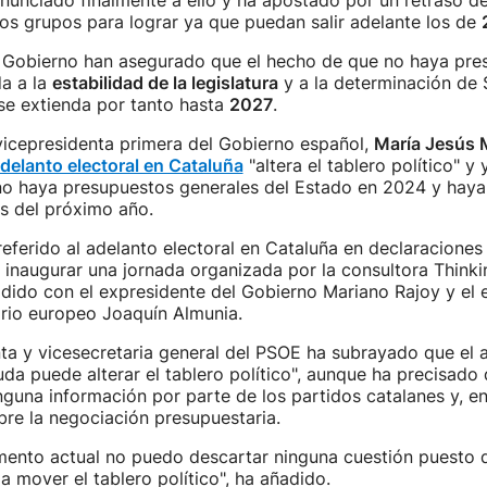
enunciado finalmente a ello y ha apostado por un retraso 
los grupos para lograr ya que puedan salir adelante los de
l Gobierno han asegurado que el hecho de que no haya pre
da a la
estabilidad de la legislatura
y a la determinación de
se extienda por tanto hasta
2027
.
vicepresidenta primera del Gobierno español,
María Jesús 
delanto electoral en Cataluña
"altera el tablero político" y
no haya presupuestos generales del Estado en 2024 y haya
s del próximo año.
eferido al adelanto electoral en Cataluña en declaraciones 
s inaugurar una jornada organizada por la consultora Think
idido con el expresidente del Gobierno Mariano Rajoy y el e
io europeo Joaquín Almunia.
ta y vicesecretaria general del PSOE ha subrayado que el 
duda puede alterar el tablero político", aunque ha precisado
nguna información por parte de los partidos catalanes y, e
re la negociación presupuestaria.
mento actual no puedo descartar ninguna cuestión puesto q
a mover el tablero político", ha añadido.