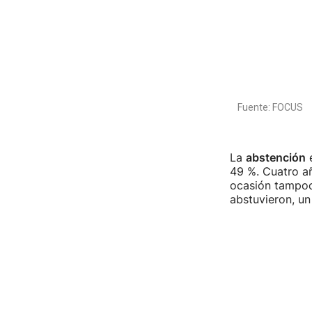
La
abstención
e
49 %. Cuatro añ
ocasión tampoco
abstuvieron, un