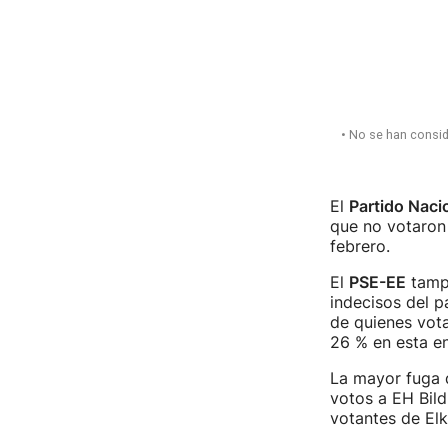
El
Partido Naci
que no votaron
febrero.
El
PSE-EE
tampo
indecisos del p
de quienes vota
26 % en esta e
La mayor fuga 
votos a EH Bild
votantes de El