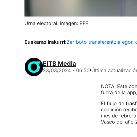
Urna electoral. Imagen: EFE
Euskaraz irakurri:
Zer boto transferentzia egon 
EITB Media
23/03/2024 - 06:50
Última actualizació
NOTA: Este cont
fuera de la app
El flujo de
tras
coalición recib
mes de febrero,
Vasco del año 