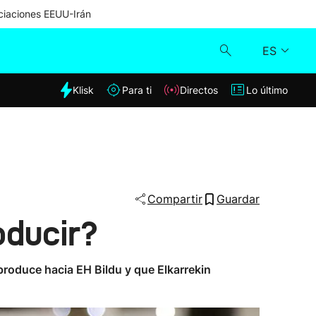
iaciones EEUU-Irán
ES
dia
Klisk
Para ti
Directos
Lo último
Klisk
Directos
Para ti
Compartir
Guardar
oducir?
Lo último
produce hacia EH Bildu y que Elkarrekin