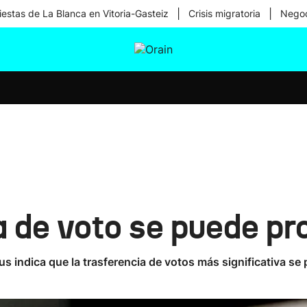
|
|
iestas de La Blanca en Vitoria-Gasteiz
Crisis migratoria
Negoc
tura
Ikusmiran
Egural
Salud
Tecnología
a de voto se puede pr
 indica que la trasferencia de votos más significativa se 