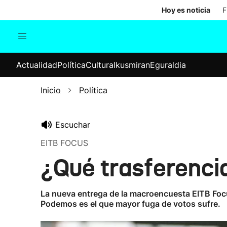
Hoy es noticia
F
Actualidad
Política
Cul
Actualidad
Política
Cultura
Ikusmiran
Eguraldia
Sociedad
Elecciones
Economía
Inicio
Política
Internacional
Escuchar
EITB FOCUS
¿Qué trasferenci
La nueva entrega de la macroencuesta EITB Focus
Podemos es el que mayor fuga de votos sufre.