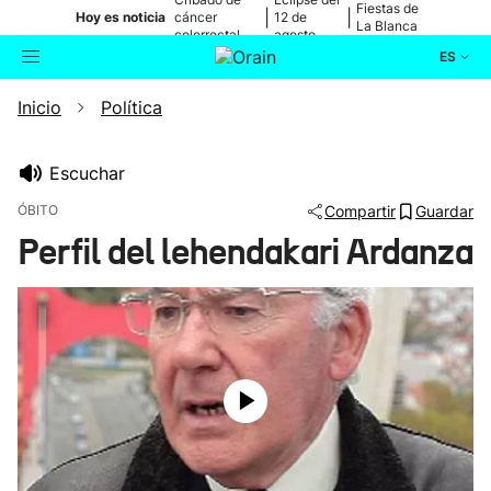
Fiestas de
|
|
Hoy es noticia
cáncer
12 de
La Blanca
colorrectal
agosto
ES
Inicio
Política
Actualidad
Buscador
Política
Escuchar
ÓBITO
Compartir
Guardar
Cultura
Perfil del lehendakari Ardanza
Ikusmiran
Eguraldia