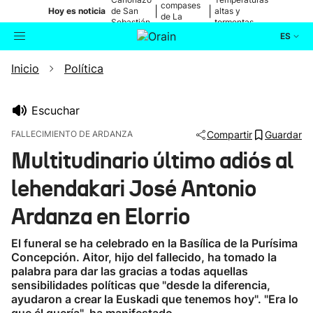
compases
|
|
Hoy es noticia
de San
altas y
de La
Sebastián
tormentas
Blanca
ES
Inicio
Política
Actualidad
Buscador
Política
Escuchar
FALLECIMIENTO DE ARDANZA
Compartir
Guardar
Cultura
Multitudinario último adiós al
lehendakari José Antonio
Ikusmiran
Ardanza en Elorrio
Eguraldia
El funeral se ha celebrado en la Basílica de la Purísima
Concepción. Aitor, hijo del fallecido, ha tomado la
palabra para dar las gracias a todas aquellas
sensibilidades políticas que "desde la diferencia,
ayudaron a crear la Euskadi que tenemos hoy". "Era lo