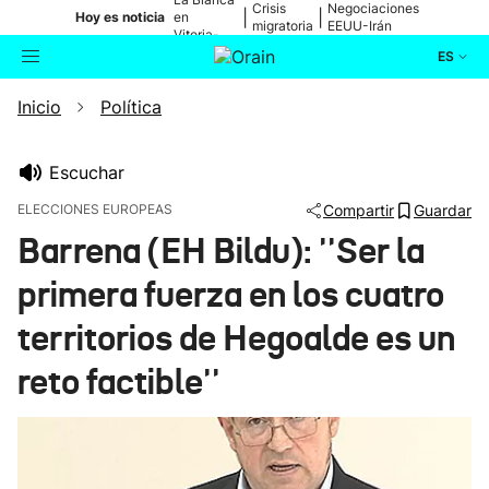
Crisis
Negociaciones
|
|
Hoy es noticia
en
migratoria
EEUU-Irán
Vitoria-
Gasteiz
ES
Inicio
Política
Actualidad
Buscador
Política
Escuchar
ELECCIONES EUROPEAS
Compartir
Guardar
Cultura
Barrena (EH Bildu): ''Ser la
primera fuerza en los cuatro
Ikusmiran
territorios de Hegoalde es un
Eguraldia
reto factible''