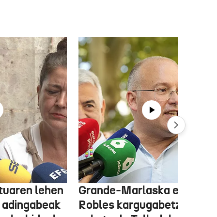
tuaren lehen
Grande-Marlaska eta
 adingabeak
Robles kargugabetzea