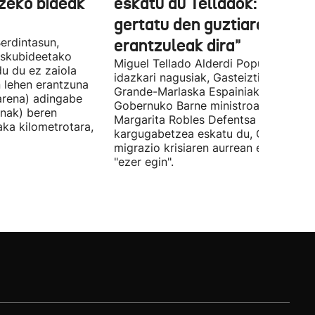
tzeko bideak
eskatu du Telladok: "Ceuta
gertatu den guztiaren
erdintasun,
erantzuleak dira"
 Eskubideetako
Miguel Tellado Alderdi Popularraren
u du ez zaiola
idazkari nagusiak, Gasteiztik, Fernan
n lehen erantzuna
Grande-Marlaska Espainiako
arena) adingabe
Gobernuko Barne ministroa eta
nak) beren
Margarita Robles Defentsa ministroa
laka kilometrotara,
kargugabetzea eskatu du, Ceutako
migrazio krisiaren aurrean ez dutelak
"ezer egin".