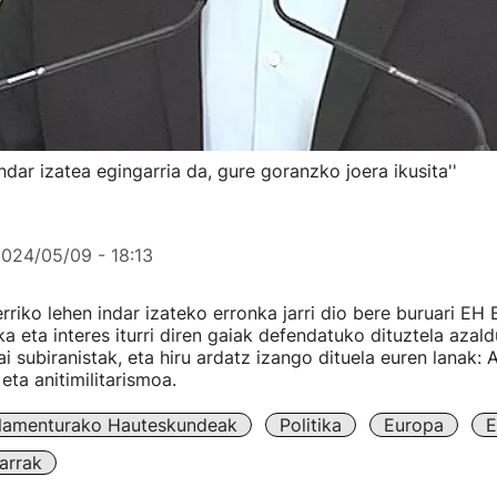
ndar izatea egingarria da, gure goranzko joera ikusita''
024/05/09 - 18:13
riko lehen indar izateko erronka jarri dio bere buruari EH B
ka eta interes iturri diren gaiak defendatuko dituztela aza
i subiranistak, eta hiru ardatz izango dituela euren lanak: 
eta anitimilitarismoa.
lamenturako Hauteskundeak
Politika
Europa
E
arrak