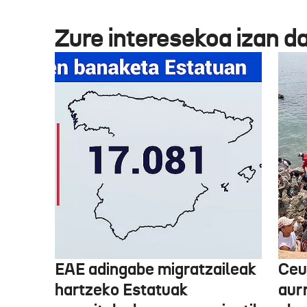
Zure interesekoa izan d
EAE adingabe migratzaileak
Ceu
hartzeko Estatuak
aurr