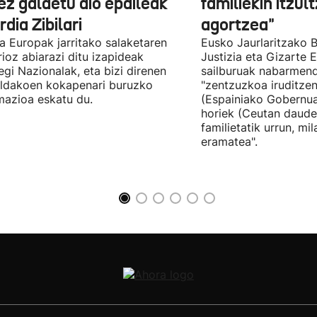
ez galdetu dio epaileak
familiekin itzul
dia Zibilari
agortzea"
tia Europak jarritako salaketaren
Eusko Jaurlaritzako B
ioz abiarazi ditu izapideak
Justizia eta Gizarte
egi Nazionalak, eta bizi direnen
sailburuak nabarmend
ildakoen kokapenari buruzko
"zentzuzkoa iruditze
mazioa eskatu du.
(Espainiako Gobernu
horiek (Ceutan daude
familietatik urrun, mi
eramatea".