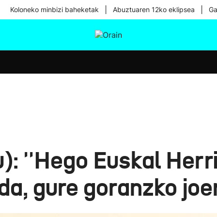
|
|
Koloneko minbizi baheketak
Abuztuaren 12ko eklipsea
Ga
tura
Ikusmiran
Egural
Osasuna
Teknologia
): ''Hego Euskal Herr
da, gure goranzko joer