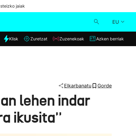
steizko jaiak
EU
dia
Klisk
Zuretzat
Zuzenekoak
Azken berriak
Klisk
Zuzenekoak
Zuretzat
Elkarbanatu
Gorde
ian lehen indar
Azken berriak
a ikusita''