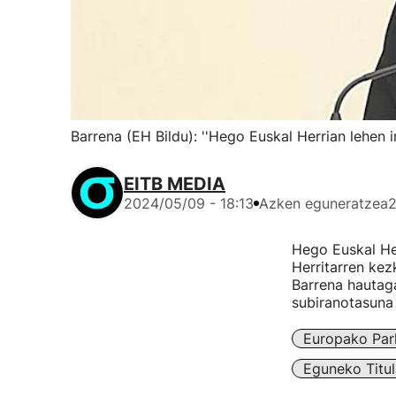
Barrena (EH Bildu): ''Hego Euskal Herrian lehen i
EITB MEDIA
2024/05/09 - 18:13
Azken eguneratzea
2
Hego Euskal Her
Herritarren kez
Barrena hautaga
subiranotasuna 
Europako Par
Eguneko Titul