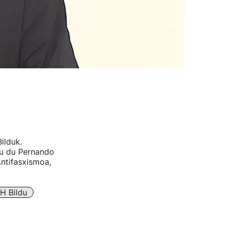
ilduk.
ldu du Pernando
Antifasxismoa,
H Bildu