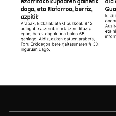
ezarritako kupoaren gainetik
ala 
dago, eta Nafarroa, berriz,
Guar
azpitik
Iusti
ondor
Arabak, Bizkaiak eta Gipuzkoak 843
Auzit
adingabe atzerritar artatzen dituzte
eta h
egun, berez dagokiona baino 65
infor
gehiago. Aldiz, azken datuen arabera,
Foru Erkidegoa bere gaitasunaren % 30
inguruan dago.