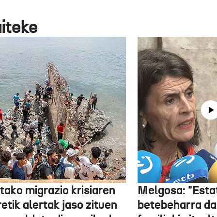
aiteke
tako migrazio krisiaren
Melgosa: "Esta
etik alertak jaso zituen
betebeharra da