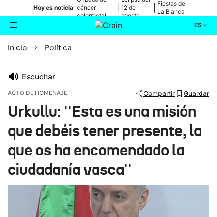
Fiestas de
|
|
Hoy es noticia
cáncer
12 de
La Blanca
colorrectal
agosto
ES
Inicio
Política
Actualidad
Buscador
Política
Escuchar
ACTO DE HOMENAJE
Compartir
Guardar
Cultura
Urkullu: ''Esta es una misión
que debéis tener presente, la
Ikusmiran
que os ha encomendado la
Eguraldia
ciudadanía vasca''