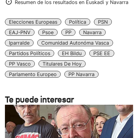
Resumen de los resultados en Euskadi y Navarra
Elecciones Europeas
Política
PSN
EAJ-PNV
Psoe
PP
Navarra
Iparralde
Comunidad Autonóma Vasca
Partidos Políticos
EH Bildu
PSE EE
PP Vasco
Titulares De Hoy
Parlamento Europeo
PP Navarra
Te puede interesar