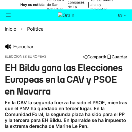
compases
|
|
Hoy es noticia
de San
altas y
de La
Sebastián
tormentas
Blanca
ES
Inicio
Política
Actualidad
Buscador
Política
Escuchar
ELECCIONES EUROPEAS
Compartir
Guardar
Cultura
EH Bildu gana las Elecciones
Europeas en la CAV y PSOE
Ikusmiran
en Navarra
Eguraldia
En la CAV la segunda fuerza ha sido el PSOE, mientras
que el PNV ha quedado en tercer lugar. En la
Comunidad Foral, la segunda plaza ha sido para el PP
y la tercera para EH Bildu. En Iparralde se ha impuesto
la extrema derecha de Marine Le Pen.