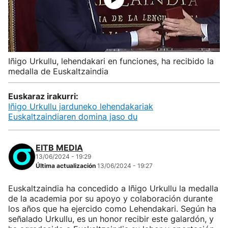
Iñigo Urkullu, lehendakari en funciones, ha recibido la
medalla de Euskaltzaindia
Euskaraz irakurri:
Iñigo Urkullu jarduneko lehendakariak
Euskaltzaindiaren domina jaso du
EITB MEDIA
13/06/2024 - 19:29
Última actualización
13/06/2024 - 19:27
Euskaltzaindia ha concedido a Iñigo Urkullu la medalla
de la academia por su apoyo y colaboración durante
los años que ha ejercido como Lehendakari. Según ha
señalado Urkullu, es un honor recibir este galardón, y