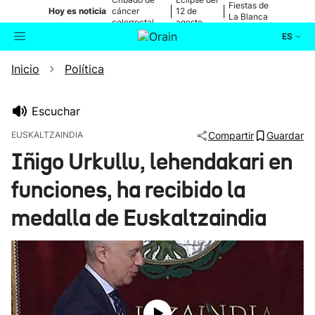
Fiestas de
|
|
Hoy es noticia
cáncer
12 de
La Blanca
colorrectal
agosto
ES
Inicio
Política
Actualidad
Buscador
Política
Escuchar
EUSKALTZAINDIA
Compartir
Guardar
Cultura
Iñigo Urkullu, lehendakari en
funciones, ha recibido la
Ikusmiran
medalla de Euskaltzaindia
Eguraldia