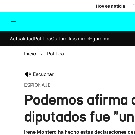
Hoy es noticia
F
Actualidad
Política
Cul
Actualidad
Política
Cultura
Ikusmiran
Eguraldia
Sociedad
Elecciones
Economía
Inicio
Política
Internacional
Escuchar
ESPIONAJE
Podemos afirma q
diputados fue "un
Irene Montero ha hecho estas declaraciones despu