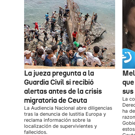
La jueza pregunta a la
Mel
Guardia Civil si recibió
que
alertas antes de la crisis
sus 
migratoria de Ceuta
La co
Derec
La Audiencia Nacional abre diligencias
ha de
tras la denuncia de Iustitia Europa y
razon
reclama información sobre la
Gobie
localización de supervivientes y
estos
fallecidos.