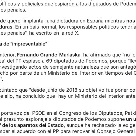
líticos y policiales que espiaron a los diputados de Pod
es penales.
de querer implantar una dictadura en España mientras
nos
aduras
. En un país normal, los responsables políticos tendrí
es penales", ha escrito en la red X.
a de "impresentable"
nterior,
Fernando Grande-Marlaska
, ha afirmado que "no le
tica' del PP espiase a 69 diputados de Podemos, porque "l
nvestigando actos de semejante naturaleza que son antagó
ho por parte de un Ministerio del Interior en tiempos del 
".
puntado que "desde junio de 2018 su objetivo fue poner co
e ello, ha concluido que "hay un Ministerio del Interior ant
l portavoz del PSOE en el Congreso de los Diputados, Patx
el presunto espionaje a diputados de Podemos supone
un 
 de los aparatos del Estado
, aunque ha rechazado la exige
per el acuerdo con el PP para renovar el Consejo General