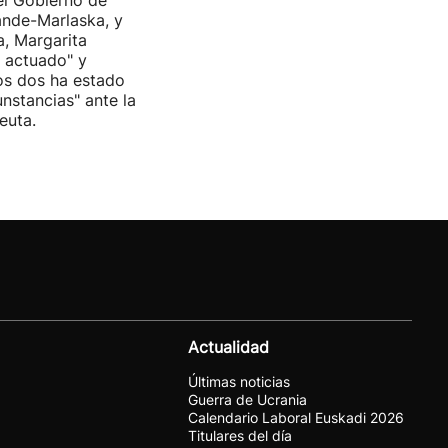
del Gobierno de
nde-Marlaska, y
a, Margarita
r actuado" y
os dos ha estado
cunstancias" ante la
euta.
Actualidad
Últimas noticias
Guerra de Ucrania
Calendario Laboral Euskadi 2026
Titulares del día