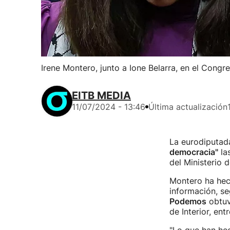
Irene Montero, junto a Ione Belarra, en el Congr
EITB MEDIA
11/07/2024 - 13:46
Última actualización
La eurodiputad
democracia"
la
del Ministerio d
Montero ha hech
información, seg
Podemos
obtuv
de Interior, ent