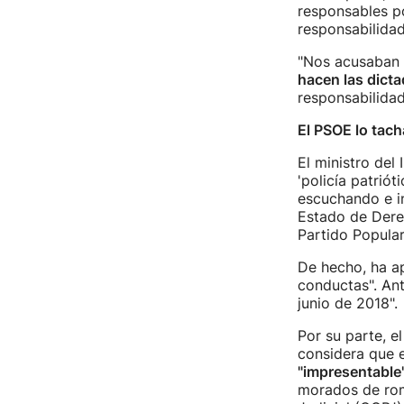
responsables po
responsabilidad
"Nos acusaban 
hacen las dict
responsabilidad
El PSOE lo tach
El ministro del I
'policía patrió
escuchando e i
Estado de Derec
Partido Popular
De hecho, ha a
conductas". Ant
junio de 2018".
Por su parte, e
considera que 
"impresentable"
morados de rom