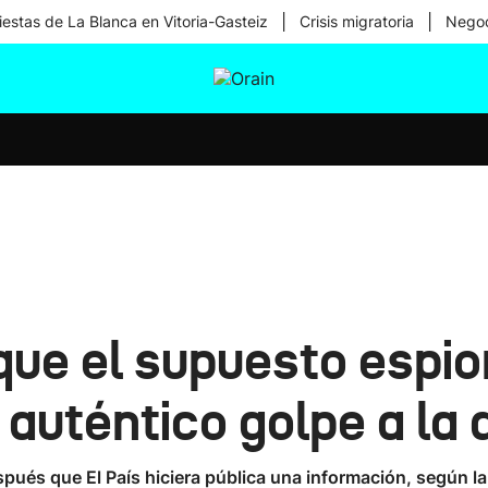
|
|
iestas de La Blanca en Vitoria-Gasteiz
Crisis migratoria
Negoc
tura
Ikusmiran
Egural
Salud
Tecnología
ue el supuesto espio
 auténtico golpe a la
és que El País hiciera pública una información, según la cu