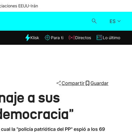
iaciones EEUU-Irán
ES
dia
Klisk
Para ti
Directos
Lo último
Klisk
Directos
Para ti
Compartir
Guardar
naje a sus
Lo último
 democracia"
al la "policía patriótica del PP" espió a los 69