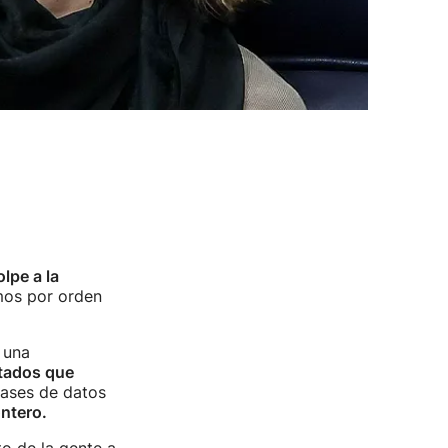
lpe a la
mos por orden
 una
utados que
bases de datos
ontero.