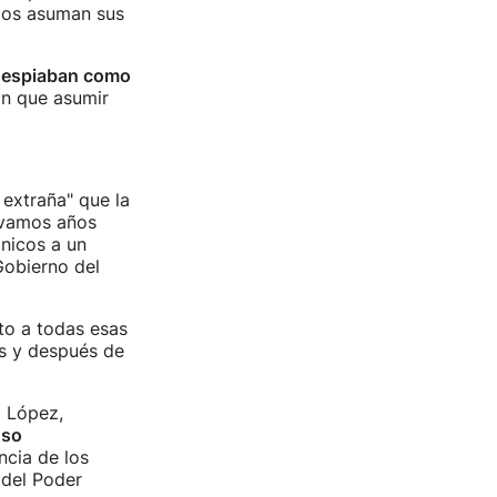
emos asuman sus
 espiaban como
an que asumir
 extraña" que la
levamos años
nicos a un
Gobierno del
to a todas esas
es y después de
i López,
uso
ncia de los
 del Poder