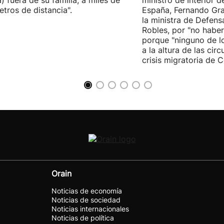
) fuera de su familia, a miles de
ministro de Interior 
etros de distancia".
España, Fernando Gra
la ministra de Defens
Robles, por "no habe
porque "ninguno de l
a la altura de las cir
crisis migratoria de C
Orain
Noticias de economía
Noticias de sociedad
Noticias internacionales
Noticias de política