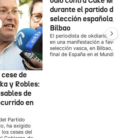
odio contra Cake Minuesa
durante el partido de la
selección española, en
Bilbao
El periodista de okdiario se encontra
en una manifestación a favor de la
selección vasca, en Bilbao, durante la
final de España en el Mundial.
l cese de
ka y Robles:
nsables de
ocurrido en
del Partido
do, ha exigido
 los ceses del