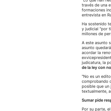
"Lo que han hec
través de una e
formaciones ind
entrevista en R
Ha sostenido te
y judicial "por
millones de per
A este asunto 
asunto quedará 
acordar la reno
exvicepresident
judicatura, la 
de la ley con n
"No es un edito
comprobando con
posible que un 
textualmente, a
Sumar pide res
Por su parte, 