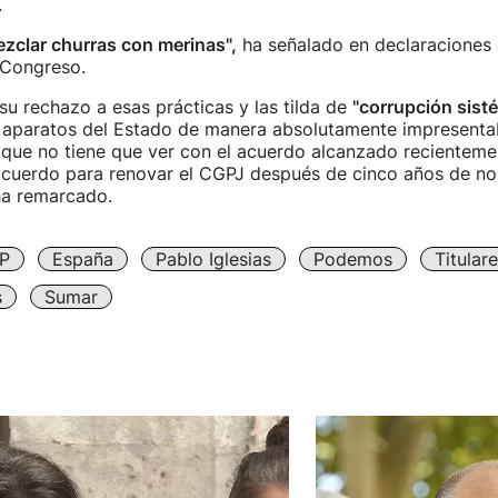
.
zclar churras con merinas",
ha señalado en declaraciones 
l Congreso.
u rechazo a esas prácticas y las tilda de
"corrupción sisté
os aparatos del Estado de manera absolutamente impresentab
que no tiene que ver con el acuerdo alcanzado recienteme
acuerdo para renovar el CGPJ después de cinco años de no 
ha remarcado.
P
España
Pablo Iglesias
Podemos
Titular
s
Sumar