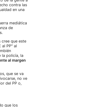
to de la gente a
echo contra las
gualdad en una
uerra mediática
ianza de
s.
s cree que este
al PP" al
ambién
a policía, la
ente al margen
mos, que se va
ivocarse, no ve
ior del PP o,
o que los