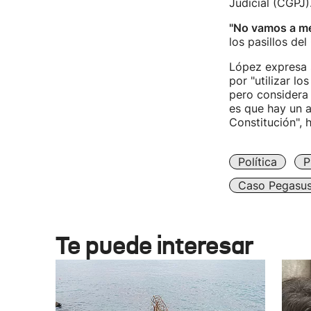
Judicial (CGPJ)
"No vamos a me
los pasillos de
López expresa s
por "utilizar l
pero considera 
es que hay un 
Constitución", 
Política
P
Caso Pegasu
Te puede interesar