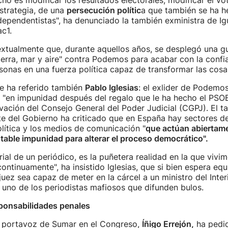
ho es modificar los resultados electorales, modificar el vo
strategia, de una
persecución polític
a que también se ha h
ependentistas", ha denunciado la también exministra de I
ac1.
xtualmente que, durante aquellos años, se desplegó una g
 tierra, mar y aire" contra Podemos para acabar con la conf
sonas en una fuerza política capaz de transformar las cosa
se ha referido también
Pablo Iglesias
: el exlider de Podemo
"en impunidad después del regalo que le ha hecho el PSOE 
vación del Consejo General del Poder Judicial (CGPJ). El t
e del Gobierno ha criticado que en España hay sectores de l
política y los medios de comunicación "
que actúan abiertam
otable impunidad para alterar el proceso democrático".
rial de un periódico, es la puñetera realidad en la que vivi
tinuamente", ha insistido Iglesias, que si bien espera equ
juez sea capaz de meter en la cárcel a un ministro del Inter
 uno de los periodistas mafiosos que difunden bulos.
ponsabilidades penales
el portavoz de Sumar en el Congreso,
Íñigo Errejón,
ha pedid