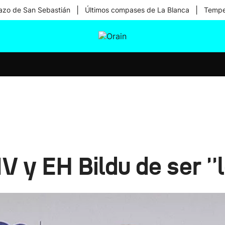
|
|
zo de San Sebastián
Últimos compases de La Blanca
Temper
tura
Ikusmiran
Egural
Salud
Tecnología
V y EH Bildu de ser ''