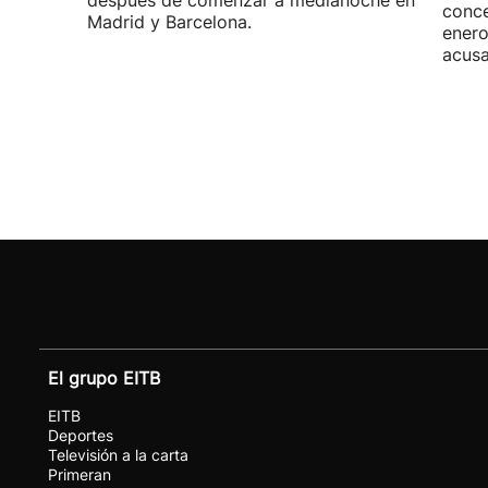
después de comenzar a medianoche en
conce
Madrid y Barcelona.
enero
acusa
El grupo EITB
EITB
Deportes
Televisión a la carta
Primeran