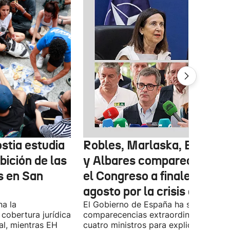
stia estudia
Robles, Marlaska, Bolaños
ibición de las
y Albares comparecerán e
s en San
el Congreso a finales de
agosto por la crisis de Ceu
na la
El Gobierno de España ha solicitado l
 cobertura jurídica
comparecencias extraordinarias de l
al, mientras EH
cuatro ministros para explicar la