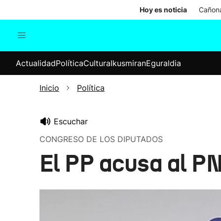
Hoy es noticia
Cañona
Actualidad
Política
Cul
Actualidad
Política
Cultura
Ikusmiran
Eguraldia
Sociedad
Elecciones
Economía
Inicio
Política
Internacional
Escuchar
CONGRESO DE LOS DIPUTADOS
El PP acusa al PN