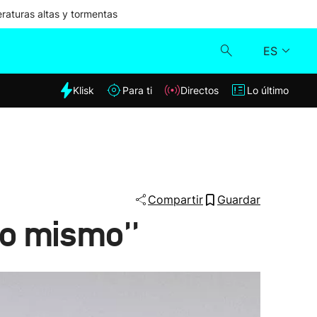
aturas altas y tormentas
ES
dia
Klisk
Para ti
Directos
Lo último
Klisk
Directos
Para ti
Compartir
Guardar
lo mismo''
Lo último