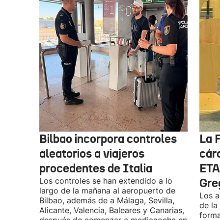
Bilbao incorpora controles
La F
aleatorios a viajeros
cárc
procedentes de Italia
ETA
Los controles se han extendido a lo
Gre
largo de la mañana al aeropuerto de
Los a
Bilbao, además de a Málaga, Sevilla,
de la
Alicante, Valencia, Baleares y Canarias,
forma