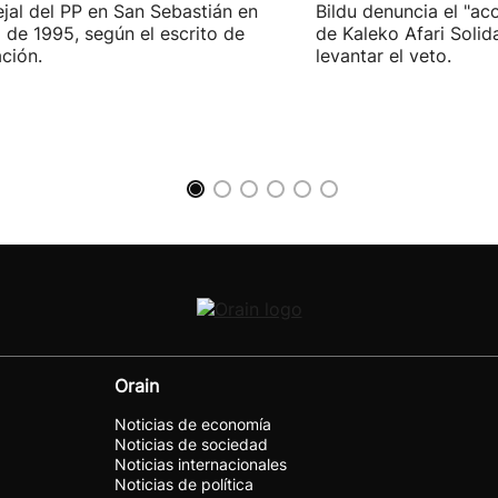
jal del PP en San Sebastián en
Bildu denuncia el "ac
 de 1995, según el escrito de
de Kaleko Afari Solid
ción.
levantar el veto.
Orain
Noticias de economía
Noticias de sociedad
Noticias internacionales
Noticias de política