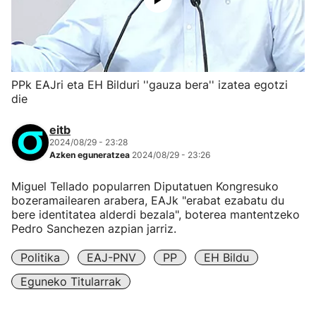
PPk EAJri eta EH Bilduri ''gauza bera'' izatea egotzi
die
eitb
2024/08/29 - 23:28
Azken eguneratzea
2024/08/29 - 23:26
Miguel Tellado popularren Diputatuen Kongresuko
bozeramailearen arabera, EAJk "erabat ezabatu du
bere identitatea alderdi bezala", boterea mantentzeko
Pedro Sanchezen azpian jarriz.
Politika
EAJ-PNV
PP
EH Bildu
Eguneko Titularrak