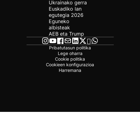
Ukrainako gerra
Euskadiko lan
egutegia 2026
Eguneko
albisteak
AEB eta Trump
Pribatutasun politika
Lege oharra
Cookie politika
Cookieen konfigurazioa
Harremana