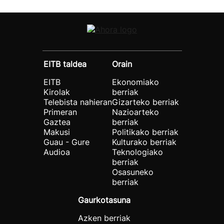
EITB taldea
Orain
EITB
Ekonomiako
Kirolak
berriak
Telebista nahieran
Gizarteko berriak
Primeran
Nazioarteko
Gaztea
berriak
Makusi
Politikako berriak
Guau - Gure
Kulturako berriak
Audioa
Teknologiako
berriak
Osasuneko
berriak
Gaurkotasuna
Azken berriak