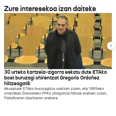
Zure interesekoa izan daiteke
30 urteko kartzela-zigorra eskatu dute ETAko
bost buruzagi ohirentzat Gregorio Ordoñez
hiltzeagatik
Akusatuek ETAko buruzagitza osatzen zuten, eta 1995eko
urtarrilean Donostiako PPko zinegotzia hiltzea erabaki zuten,
Fiskaltzaren idazkiaren arabera.