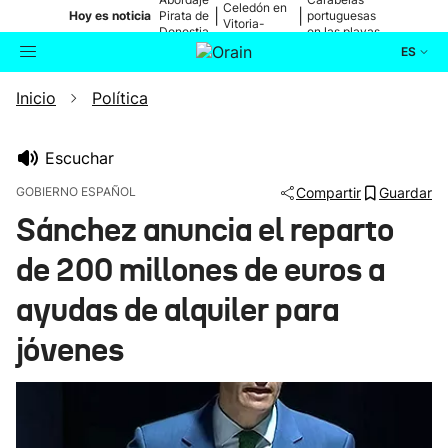
Celedón en
|
|
Hoy es noticia
Pirata de
portuguesas
Vitoria-
Donostia
en las playas
Gasteiz
ES
Inicio
Política
Actualidad
Buscador
Política
Escuchar
GOBIERNO ESPAÑOL
Compartir
Guardar
Cultura
Sánchez anuncia el reparto
de 200 millones de euros a
Ikusmiran
ayudas de alquiler para
Eguraldia
jóvenes