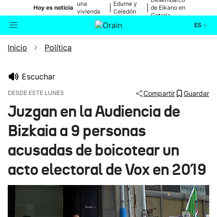
una
Edurne y
|
|
Hoy es noticia
de Elkano en
vivienda
Celedón
Getaria
de Bilbao
Txiki
ES
Inicio
Política
Actualidad
Buscador
Política
Escuchar
DESDE ESTE LUNES
Compartir
Guardar
Cultura
Juzgan en la Audiencia de
Bizkaia a 9 personas
Ikusmiran
acusadas de boicotear un
Eguraldia
acto electoral de Vox en 2019