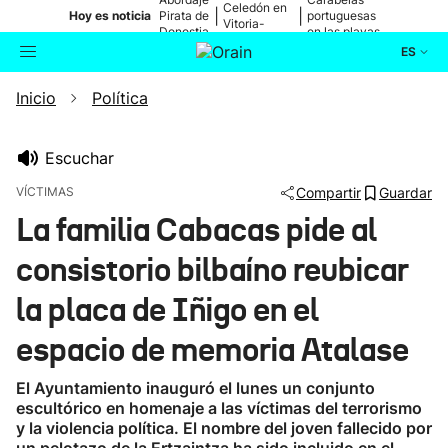
Celedón en
|
|
Hoy es noticia
Pirata de
portuguesas
Vitoria-
Donostia
en las playas
Gasteiz
ES
Inicio
Política
Actualidad
Buscador
Política
Escuchar
VÍCTIMAS
Compartir
Guardar
Cultura
La familia Cabacas pide al
consistorio bilbaíno reubicar
Ikusmiran
la placa de Iñigo en el
Eguraldia
espacio de memoria Atalase
El Ayuntamiento inauguró el lunes un conjunto
escultórico en homenaje a las víctimas del terrorismo
y la violencia política. El nombre del joven fallecido por