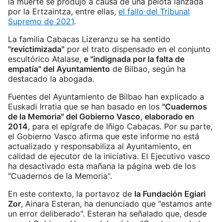
la muerte se produjo a causa de una pelota lanzada
por la Ertzaintza, entre ellas,
el fallo del Tribunal
Supremo de 2021
.
La familia Cabacas Lizeranzu se ha sentido
"revictimizada"
por el trato dispensado en el conjunto
escultórico Atalase,
e "indignada por la falta de
empatía" del Ayuntamiento
de Bilbao, según ha
destacado la abogada.
Fuentes del Ayuntamiento de Bilbao han explicado a
Euskadi Irratia que se han basado en los
"Cuadernos
de la Memoria" del Gobierno Vasco, elaborado en
2014
, para el epígrafe de Iñigo Cabacas. Por su parte,
el Gobierno Vasco afirma que este informe no está
actualizado y responsabiliza al Ayuntamiento, en
calidad de ejecutor de la iniciativa. El Ejecutivo vasco
ha desactivado esta mañana la página web de los
"Cuadernos de la Memoria".
En este contexto, la portavoz de
la Fundación Egiari
Zor
, Ainara Esteran, ha denunciado que "estamos ante
un error deliberado". Esteran ha señalado que, desde