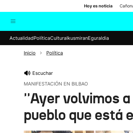
Hoy es noticia
Cañona
Actualidad
Política
Cul
Actualidad
Política
Cultura
Ikusmiran
Eguraldia
Sociedad
Elecciones
Economía
Inicio
Política
Internacional
Escuchar
MANIFESTACIÓN EN BILBAO
''Ayer volvimos a
pueblo que está e