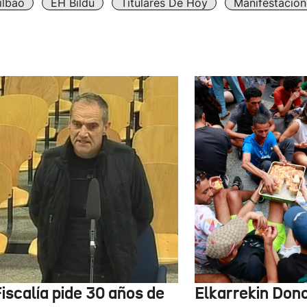
ilbao
EH Bildu
Titulares De Hoy
Manifestacion
iscalía pide 30 años de
Elkarrekin Dono