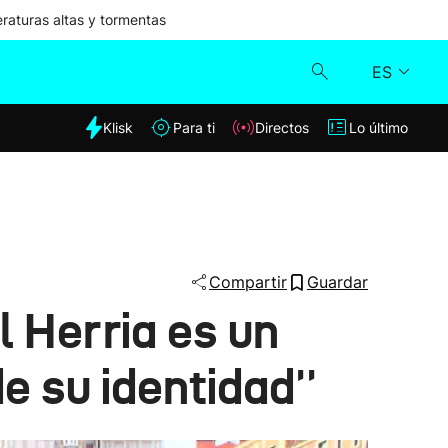
aturas altas y tormentas
ES
dia
Klisk
Para ti
Directos
Lo último
Klisk
Directos
Para ti
Compartir
Guardar
 Herria es un
Lo último
e su identidad''