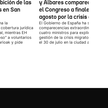
ibición de las
y Albares comparecerán e
s en San
el Congreso a finales de
agosto por la crisis de Ceu
na la
El Gobierno de España ha solicitado l
 cobertura jurídica
comparecencias extraordinarias de l
al, mientras EH
cuatro ministros para explicar la
oso" a voluntarios
gestión de la crisis migratoria iniciad
arioak y pide
el 30 de julio en la ciudad autónoma.