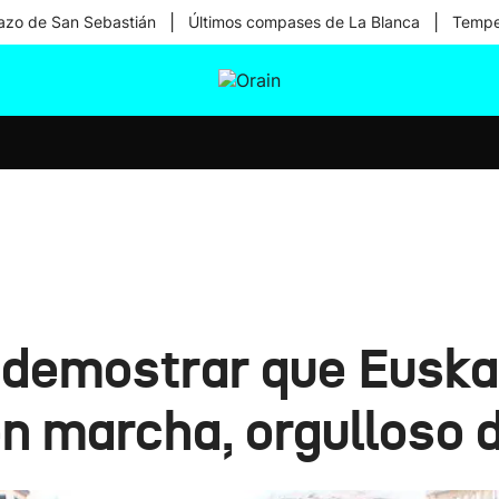
|
|
zo de San Sebastián
Últimos compases de La Blanca
Temper
tura
Ikusmiran
Egural
Salud
Tecnología
 demostrar que Euskal
n marcha, orgulloso d