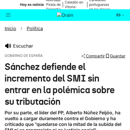
Celedón en
|
|
Hoy es noticia
Pirata de
portuguesas
Vitoria-
Donostia
en las playas
Gasteiz
ES
Inicio
Política
Actualidad
Buscador
Política
Escuchar
GOBIERNO DE ESPAÑA
Compartir
Guardar
Cultura
Sánchez defiende el
incremento del SMI sin
Ikusmiran
entrar en la polémica sobre
Eguraldia
su tributación
Por su parte, el líder del PP, Alberto Núñez Feijóo, ha
vuelto a cargar duramente contra el Gobierno y ha
criticado que "quedarse con la mitad de la subida del