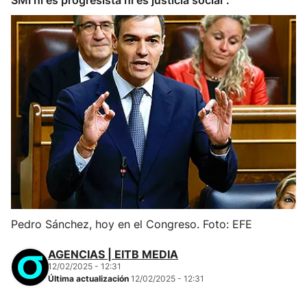
SMI ni es progresista ni es justicia social".
Pedro Sánchez, hoy en el Congreso. Foto: EFE
AGENCIAS | EITB MEDIA
12/02/2025 - 12:31
Última actualización
12/02/2025 - 12:31