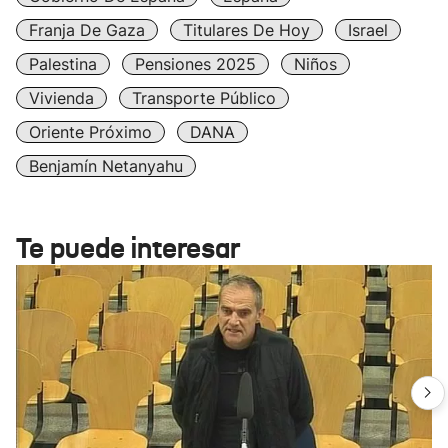
Franja De Gaza
Titulares De Hoy
Israel
Palestina
Pensiones 2025
Niños
Vivienda
Transporte Público
Oriente Próximo
DANA
Benjamín Netanyahu
Te puede interesar