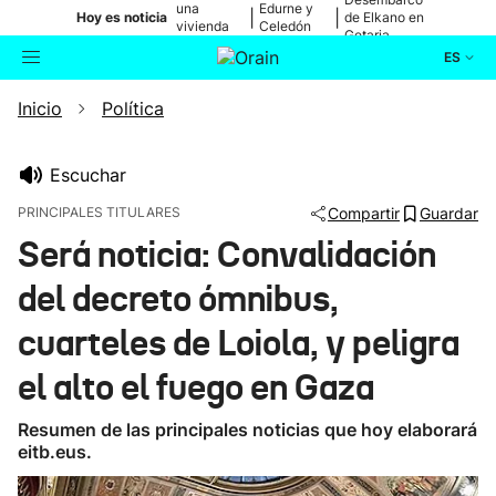
una
Edurne y
|
|
Hoy es noticia
de Elkano en
vivienda
Celedón
Getaria
de Bilbao
Txiki
ES
Inicio
Política
Actualidad
Buscador
Política
Escuchar
PRINCIPALES TITULARES
Compartir
Guardar
Cultura
Será noticia: Convalidación
del decreto ómnibus,
Ikusmiran
cuarteles de Loiola, y peligra
Eguraldia
el alto el fuego en Gaza
Resumen de las principales noticias que hoy elaborará
eitb.eus.