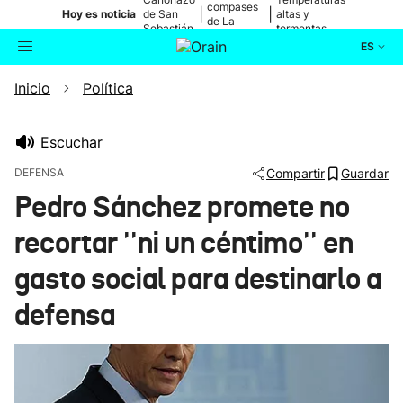
compases
|
|
Hoy es noticia
de San
altas y
de La
Sebastián
tormentas
Blanca
ES
Inicio
Política
Actualidad
Buscador
Política
Escuchar
DEFENSA
Compartir
Guardar
Cultura
Pedro Sánchez promete no
recortar ''ni un céntimo'' en
Ikusmiran
gasto social para destinarlo a
Eguraldia
defensa