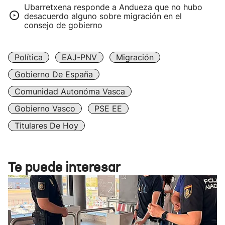
Ubarretxena responde a Andueza que no hubo
desacuerdo alguno sobre migración en el
consejo de gobierno
Política
EAJ-PNV
Migración
Gobierno De España
Comunidad Autonóma Vasca
Gobierno Vasco
PSE EE
Titulares De Hoy
Te puede interesar