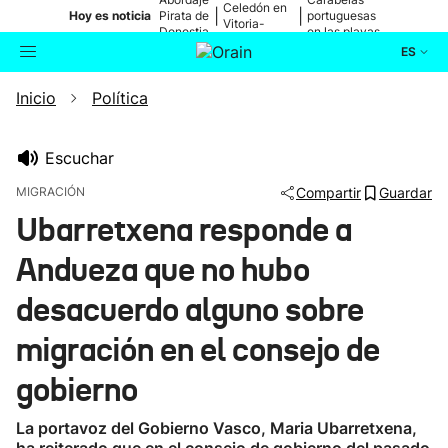
Celedón en
|
|
Hoy es noticia
Pirata de
portuguesas
Vitoria-
Donostia
en las playas
Gasteiz
ES
Inicio
Política
Actualidad
Buscador
Política
Escuchar
MIGRACIÓN
Compartir
Guardar
Cultura
Ubarretxena responde a
Andueza que no hubo
Ikusmiran
desacuerdo alguno sobre
Eguraldia
migración en el consejo de
gobierno
La portavoz del Gobierno Vasco, Maria Ubarretxena,