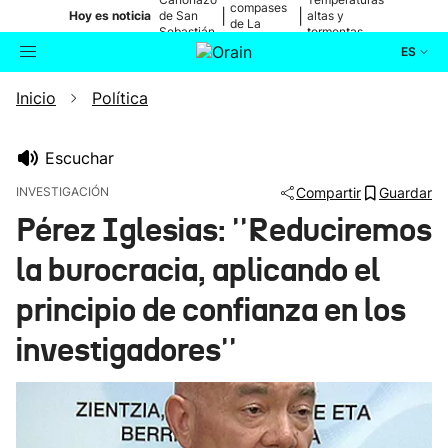
compases
|
|
Hoy es noticia
de San
altas y
de La
Sebastián
tormentas
Blanca
ES
Inicio
Política
Actualidad
Buscador
Política
Escuchar
INVESTIGACIÓN
Compartir
Guardar
Cultura
Pérez Iglesias: ''Reduciremos
la burocracia, aplicando el
Ikusmiran
principio de confianza en los
Eguraldia
investigadores''