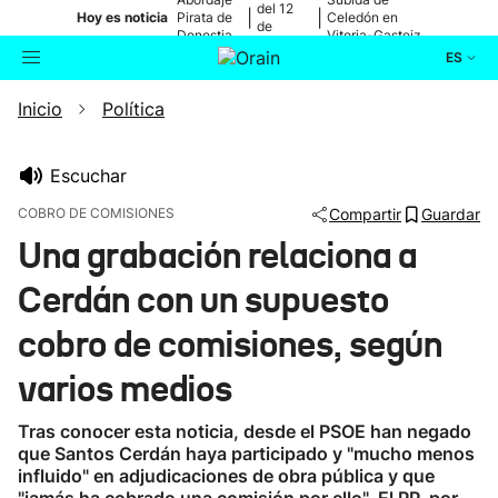
del 12
|
|
Hoy es noticia
Pirata de
Celedón en
de
Donostia
Vitoria-Gasteiz
agosto
ES
Inicio
Política
Actualidad
Buscador
Política
Escuchar
COBRO DE COMISIONES
Compartir
Guardar
Cultura
Una grabación relaciona a
Cerdán con un supuesto
Ikusmiran
cobro de comisiones, según
Eguraldia
varios medios
Tras conocer esta noticia, desde el PSOE han negado
que Santos Cerdán haya participado y "mucho menos
influido" en adjudicaciones de obra pública y que