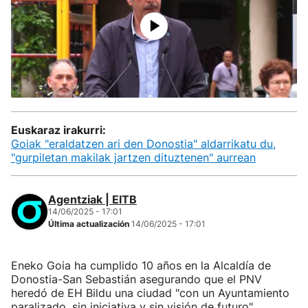
Euskaraz irakurri:
Goiak "eraldatzen ari den Donostia" aldarrikatu du,
"gurpiletan makilak jartzen dituztenen" aurrean
Agentziak | EITB
14/06/2025 - 17:01
Última actualización
14/06/2025 - 17:01
Eneko Goia ha cumplido 10 años en la Alcaldía de
Donostia-San Sebastián asegurando que el PNV
heredó de EH Bildu una ciudad "con un Ayuntamiento
paralizado, sin iniciativa y sin visión de futuro".