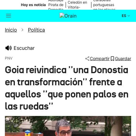
Celedón en
|
|
Hoy es noticia
Pirata de
portuguesas
Vitoria-
Donostia
en las playas
Gasteiz
ES
Inicio
Política
Actualidad
Buscador
Política
Escuchar
PNV
Compartir
Guardar
Cultura
Goia reivindica ''una Donostia
en transformación'' frente a
Ikusmiran
aquellos ''que ponen palos en
Eguraldia
las ruedas''