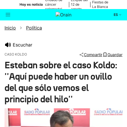
Fiestas de
|
|
Hoy es noticia
cáncer
12 de
La Blanca
colorrectal
agosto
ES
Inicio
Política
Actualidad
Buscador
Política
Escuchar
CASO KOLDO
Compartir
Guardar
Cultura
Esteban sobre el caso Koldo:
''Aquí puede haber un ovillo
Ikusmiran
del que sólo vemos el
Eguraldia
principio del hilo''