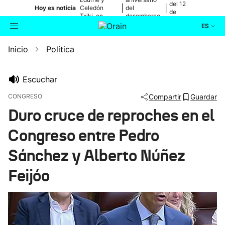
del 12
|
|
Hoy es noticia
Celedón
del
de
Txiki, en
desembarco
agosto
directo
de Elkano
ES
Inicio
Política
Actualidad
Buscador
Política
Escuchar
CONGRESO
Compartir
Guardar
Cultura
Duro cruce de reproches en el
Congreso entre Pedro
Ikusmiran
Sánchez y Alberto Núñez
Eguraldia
Feijóo