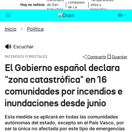
compases
|
|
Hoy es noticia
de San
altas y
de La
Sebastián
tormentas
Blanca
ES
Inicio
Política
Actualidad
Buscador
Política
Escuchar
INCENDIOS FORESTALES
Compartir
Guardar
Cultura
El Gobierno español declara
"zona catastrófica" en 16
Ikusmiran
comunidades por incendios e
Eguraldia
inundaciones desde junio
Esta medida se aplicará en todas las comunidades
autónomas del estado, excepto en el País Vasco, por
ser la única no afectada por este tipo de emergencias