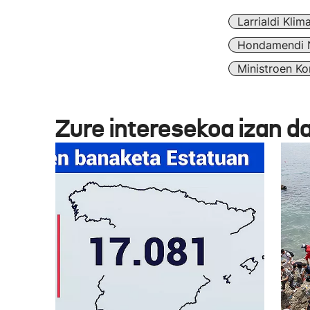
Larrialdi Klim
Hondamendi N
Ministroen Ko
Zure interesekoa izan d