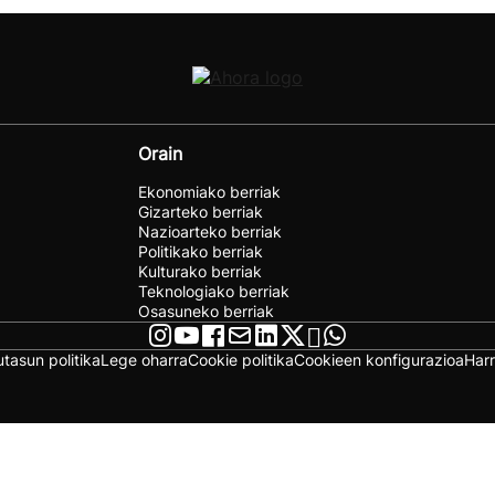
Orain
Ekonomiako berriak
Gizarteko berriak
Nazioarteko berriak
Politikako berriak
Kulturako berriak
Teknologiako berriak
Osasuneko berriak
utasun politika
Lege oharra
Cookie politika
Cookieen konfigurazioa
Har