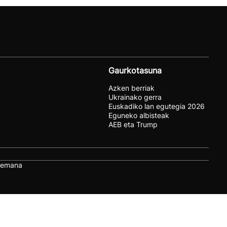
Gaurkotasuna
Azken berriak
Ukrainako gerra
Euskadiko lan egutegia 2026
Eguneko albisteak
AEB eta Trump
remana