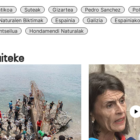
atikoa
Suteak
Gizartea
Pedro Sanchez
Pol
aturalen Biktimak
Espainia
Galizia
Espainiak
ntseilua
Hondamendi Naturalak
aiteke