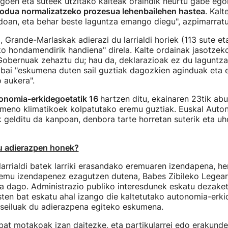
goen eta suteek utzitako kalteak oraindik neurtu gabe ego
modua normalizatzeko prozesua lehenbailehen hastea
. Kal
doan, eta behar beste laguntza emango diegu", azpimarratu
, Grande-Marlaskak adierazi du larrialdi horiek (113 sute et
o hondamendirik handiena" direla. Kalte ordainak jasotzek
Gobernuak zehaztu du; hau da, deklarazioak ez du laguntza
a bai "eskumena duten sail guztiak dagozkien aginduak eta
 aukera".
onomia-erkidegoetatik 16
hartzen ditu, ekainaren 23tik ab
meno klimatikoek kolpatutako eremu guztiak. Euskal Auto
k gelditu da kanpoan, denbora tarte horretan suterik eta uh
tu adierazpen honek?
larrialdi batek larriki erasandako eremuaren izendapena, her
mu izendapenez ezagutzen dutena, Babes Zibileko Legear
ta dago. Administrazio publiko interesdunek eskatu dezake
en bat eskatu ahal izango die kaltetutako autonomia-erki
tseiluak du adierazpena egiteko eskumena.
at motakoak izan daitezke, eta partikularrei edo erakund