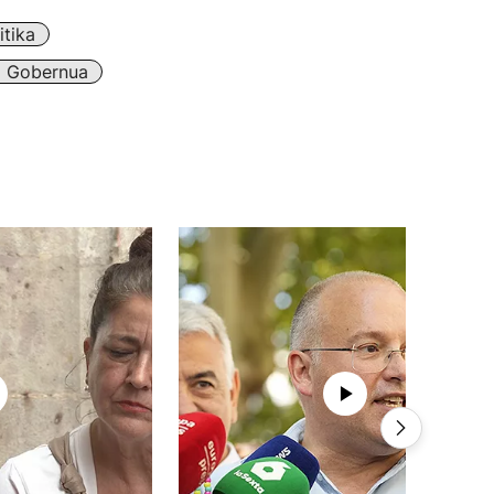
itika
o Gobernua