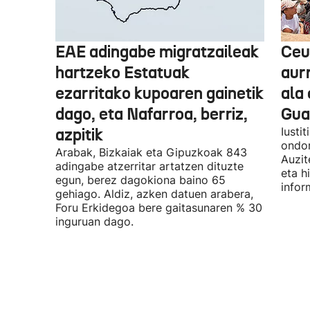
EAE adingabe migratzaileak
Ceu
hartzeko Estatuak
aurr
ezarritako kupoaren gainetik
ala 
dago, eta Nafarroa, berriz,
Guar
azpitik
Iusti
ondor
Arabak, Bizkaiak eta Gipuzkoak 843
Auzit
adingabe atzerritar artatzen dituzte
eta h
egun, berez dagokiona baino 65
infor
gehiago. Aldiz, azken datuen arabera,
Foru Erkidegoa bere gaitasunaren % 30
inguruan dago.