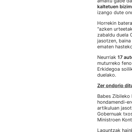
amaitu gabe da
kaltetuen bizi
izango dute on
Horrekin batera
"azken urteetak
zabaldu duela 
jasotzen, bain
ematen hasteko
Neurriak
17 aut
muturreko feno
Erkidegoa soili
duelako.
Zer ondorio di
Babes Zibileko 
hondamendi-ere
artikuluan jaso
Gobernuak txost
Ministroen Kon
Laguntzak hainb