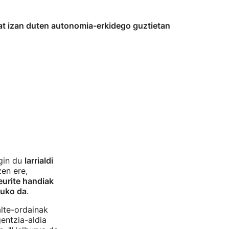
bat izan duten autonomia-erkidego guztietan
gin du
larrialdi
en ere,
eurite handiak
tuko da
.
lte-ordainak
entzia-aldia