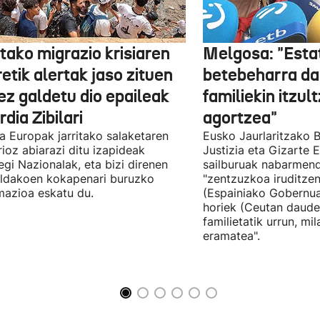
tako migrazio krisiaren
Melgosa: "Esta
etik alertak jaso zituen
betebeharra da
ez galdetu dio epaileak
familiekin itzul
dia Zibilari
agortzea"
tia Europak jarritako salaketaren
Eusko Jaurlaritzako B
ioz abiarazi ditu izapideak
Justizia eta Gizarte
egi Nazionalak, eta bizi direnen
sailburuak nabarmend
ildakoen kokapenari buruzko
"zentzuzkoa iruditze
mazioa eskatu du.
(Espainiako Gobernu
horiek (Ceutan daude
familietatik urrun, mi
eramatea".