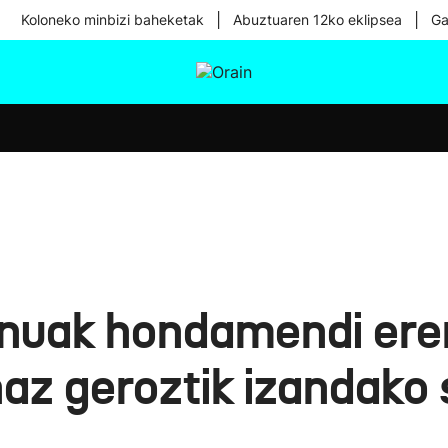
|
|
Koloneko minbizi baheketak
Abuztuaren 12ko eklipsea
Ga
tura
Ikusmiran
Egural
Osasuna
Teknologia
nuak hondamendi erem
naz geroztik izandako 