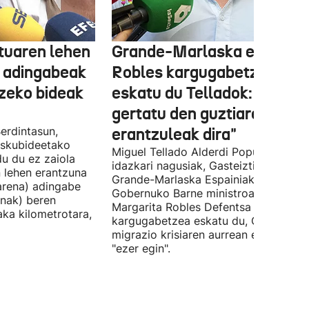
tuaren lehen
Grande-Marlaska eta
 adingabeak
Robles kargugabetzea
tzeko bideak
eskatu du Telladok: "Ceuta
gertatu den guztiaren
erdintasun,
erantzuleak dira"
 Eskubideetako
Miguel Tellado Alderdi Popularraren
u du ez zaiola
idazkari nagusiak, Gasteiztik, Fernan
n lehen erantzuna
Grande-Marlaska Espainiako
arena) adingabe
Gobernuko Barne ministroa eta
nak) beren
Margarita Robles Defentsa ministroa
laka kilometrotara,
kargugabetzea eskatu du, Ceutako
migrazio krisiaren aurrean ez dutelak
"ezer egin".