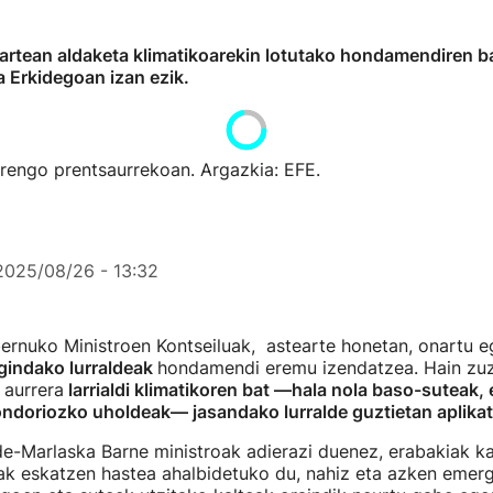
itartean aldaketa klimatikoarekin lotutako hondamendiren 
 Erkidegoan izan ezik.
rengo prentsaurrekoan. Argazkia: EFE.
2025/08/26 - 13:32
ernuko Ministroen Kontseiluak, astearte honetan, onartu e
agindako lurraldeak
hondamendi eremu izendatzea. Hain zuz
 aurrera
larrialdi klimatikoren bat —hala nola baso-suteak, 
ondoriozko uholdeak— jasandako lurralde guztietan aplika
e-Marlaska Barne ministroak adierazi duenez, erabakiak ka
ak eskatzen hastea ahalbidetuko du, nahiz eta azken emerg