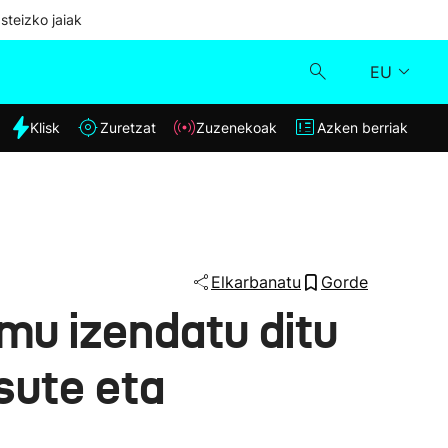
steizko jaiak
EU
dia
Klisk
Zuretzat
Zuzenekoak
Azken berriak
Klisk
Zuzenekoak
Zuretzat
Elkarbanatu
Gorde
u izendatu ditu
Azken berriak
sute eta