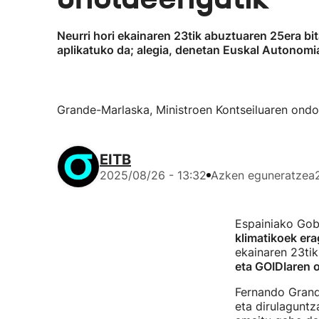
Neurri hori ekainaren 23tik abuztuaren 25era b
aplikatuko da; alegia, denetan Euskal Autonomia
Grande-Marlaska, Ministroen Kontseiluaren ondo
EITB
2025/08/26 - 13:32
Azken eguneratzea
Espainiako Gob
klimatikoek er
ekainaren 23tik
eta GOIDIaren 
Fernando Grand
eta dirulaguntz