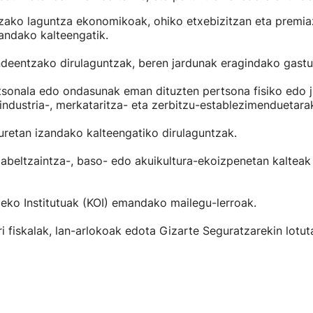
tzako laguntza ekonomikoak, ohiko etxebizitzan eta premi
andako kalteengatik.
ndeentzako dirulaguntzak, beren jardunak eragindako gastu
tsonala edo ondasunak eman dituzten pertsona fisiko edo 
industria-, merkataritza- eta zerbitzu-establezimenduetara
uretan izandako kalteengatiko dirulaguntzak.
 abeltzaintza-, baso- edo akuikultura-ekoizpenetan kalteak
aleko Institutuak (KOI) emandako mailegu-lerroak.
ri fiskalak, lan-arlokoak edota Gizarte Seguratzarekin lotu