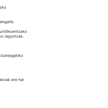
azko
engatik.
juridikoentzako
ko laguntzak.
 izateagatiko
takoak ere har