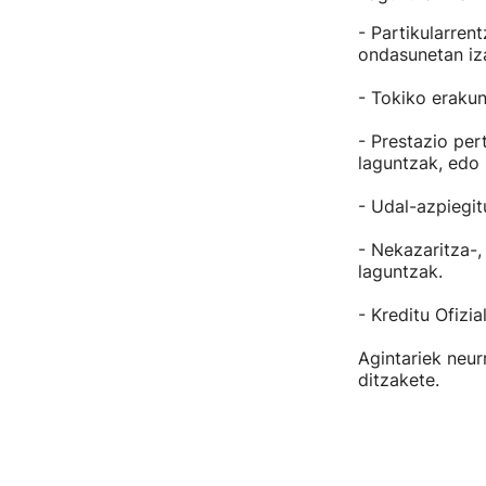
- Partikularren
ondasunetan iz
- Tokiko eraku
- Prestazio per
laguntzak, edo 
- Udal-azpiegit
- Nekazaritza-,
laguntzak.
- Kreditu Ofizi
Agintariek neur
ditzakete.