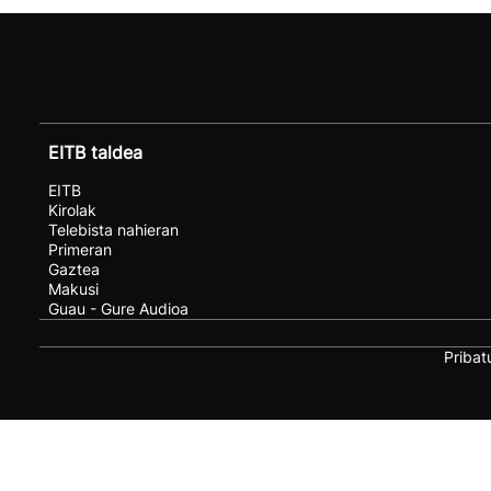
EITB taldea
EITB
Kirolak
Telebista nahieran
Primeran
Gaztea
Makusi
Guau - Gure Audioa
Pribat