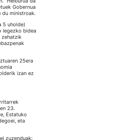
n. "Helburua da
tetuek Gobernua
 du ministroak.
a 5 uholde)
o legezko bidea
 zehatzik
 ebazpenak
uztuaren 25era
nomia
olderik izan ez
ritarrek
en 23.
te, Estatuko
degoei, eta
eei zuzenduak: