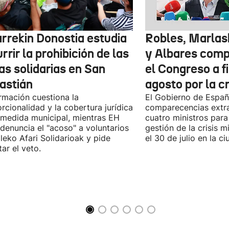
arrekin Donostia estudia
Robles, Marlas
rrir la prohibición de las
y Albares com
as solidarias en San
el Congreso a f
astián
agosto por la c
rmación cuestiona la
El Gobierno de España
rcionalidad y la cobertura jurídica
comparecencias extra
 medida municipal, mientras EH
cuatro ministros para 
 denuncia el "acoso" a voluntarios
gestión de la crisis m
leko Afari Solidarioak y pide
el 30 de julio en la 
tar el veto.