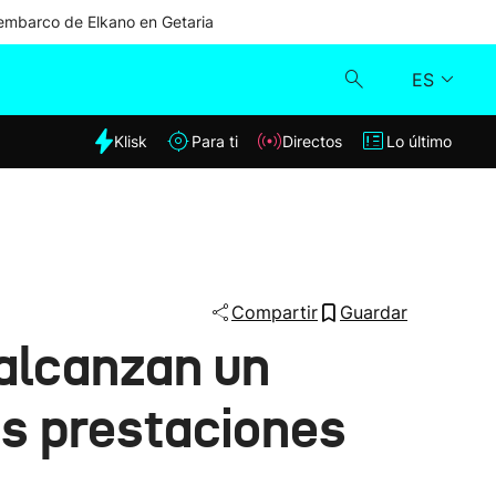
mbarco de Elkano en Getaria
ES
dia
Klisk
Para ti
Directos
Lo último
Klisk
Directos
Para ti
Compartir
Guardar
alcanzan un
Lo último
as prestaciones