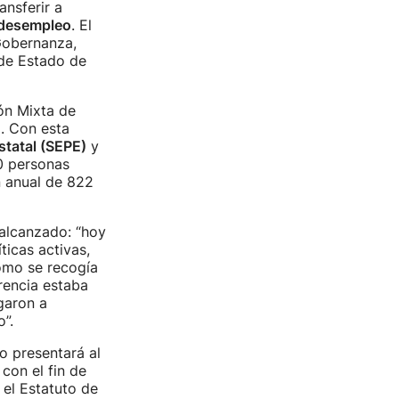
nsferir a
 desempleo
. El
Gobernanza,
 de Estado de
ión Mixta de
a. Con esta
statal (SEPE)
y
0 personas
n anual de 822
alcanzado: “hoy
ticas activas,
como se recogía
rencia estaba
igaron a
”.
 presentará al
con el fin de
 el Estatuto de