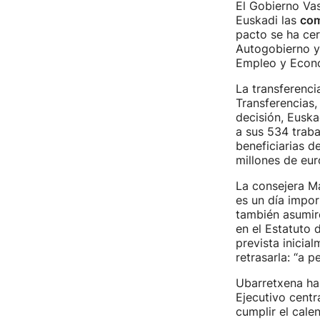
El Gobierno Vas
Euskadi las
com
pacto se ha cer
Autogobierno y 
Empleo y Econo
La transferenci
Transferencias,
decisión, Eusk
a sus 534 trab
beneficiarias d
millones de eur
La consejera M
es un día impor
también asumire
en el Estatuto 
prevista inicia
retrasarla: “a 
Ubarretxena ha
Ejecutivo centr
cumplir el cale