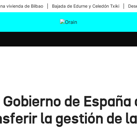
|
|
una vivienda de Bilbao
Bajada de Edurne y Celedón Txiki
Dese
tura
Ikusmiran
Egural
Salud
Tecnología
 Gobierno de España 
sferir la gestión de l