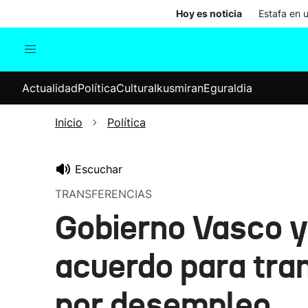
Hoy es noticia
Estafa en 
Actualidad
Política
Cul
Actualidad
Política
Cultura
Ikusmiran
Eguraldia
Sociedad
Elecciones
Economía
Inicio
Política
Internacional
Escuchar
TRANSFERENCIAS
Gobierno Vasco y
acuerdo para tran
por desempleo