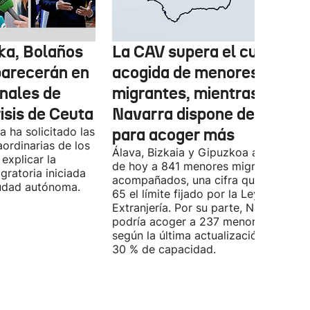
ka, Bolaños
La CAV supera el cupo de
parecerán en
acogida de menores
inales de
migrantes, mientras
risis de Ceuta
Navarra dispone de marge
 ha solicitado las
para acoger más
ordinarias de los
Álava, Bizkaia y Gipuzkoa acogen a d
explicar la
de hoy a 841 menores migrantes no
igratoria iniciada
acompañados, una cifra que supera e
ciudad autónoma.
65 el límite fijado por la Ley de
Extranjería. Por su parte, Navarra
podría acoger a 237 menores, aunqu
según la última actualización, está al
30 % de capacidad.