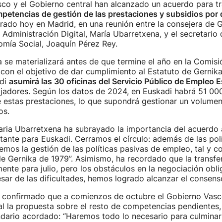
co y el Gobierno central han alcanzado un acuerdo para tra
petencias de gestión de las prestaciones y subsidios por
rado hoy en Madrid, en una reunión entre la consejera de 
Administración Digital, María Ubarretxena, y el secretario
mía Social, Joaquín Pérez Rey.
a se materializará antes de que termine el año en la Comis
 con el objetivo de dar cumplimiento al Estatuto de Gernik
adi
asumirá las 30 oficinas del Servicio Público de Empleo E
ajadores. Según los datos de 2024, en Euskadi habrá 51 00
e estas prestaciones, lo que supondrá gestionar un volume
os.
aria Ubarretxena ha subrayado la importancia del acuerdo 
tante para Euskadi. Cerramos el círculo: además de las polí
mos la gestión de las políticas pasivas de empleo, tal y 
de Gernika de 1979”. Asimismo, ha recordado que la transfe
lmente para julio, pero los obstáculos en la negociación obl
pesar de las dificultades, hemos logrado alcanzar el consenso
 confirmado que a comienzos de octubre el Gobierno Vasco
al la propuesta sobre el resto de competencias pendientes, 
ndario acordado: “Haremos todo lo necesario para culminar