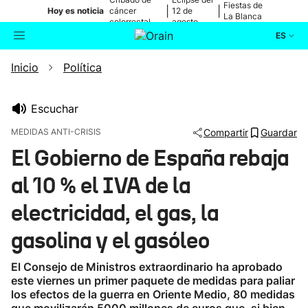
Fiestas de
|
|
Hoy es noticia
cáncer
12 de
La Blanca
colorrectal
agosto
ES
Inicio
Política
Actualidad
Buscador
Política
Escuchar
MEDIDAS ANTI-CRISIS
Compartir
Guardar
Cultura
El Gobierno de España rebaja
al 10 % el IVA de la
Ikusmiran
electricidad, el gas, la
Eguraldia
gasolina y el gasóleo
El Consejo de Ministros extraordinario ha aprobado
este viernes un primer paquete de medidas para paliar
los efectos de la guerra en Oriente Medio, 80 medidas