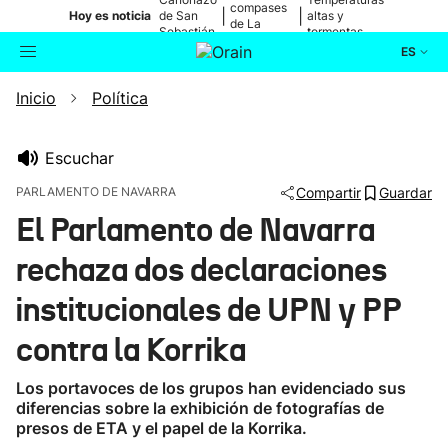
compases
|
|
Hoy es noticia
de San
altas y
de La
Sebastián
tormentas
Blanca
ES
Inicio
Política
Actualidad
Buscador
Política
Escuchar
PARLAMENTO DE NAVARRA
Compartir
Guardar
Cultura
El Parlamento de Navarra
rechaza dos declaraciones
Ikusmiran
institucionales de UPN y PP
Eguraldia
contra la Korrika
Los portavoces de los grupos han evidenciado sus
diferencias sobre la exhibición de fotografías de
presos de ETA y el papel de la Korrika.