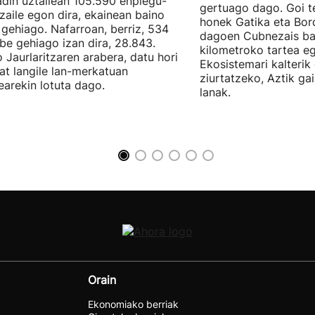
din uztailean 105.590 enplegu-
gertuago dago. Goi te
zaile egon dira, ekainean baino
honek Gatika eta Bord
 gehiago. Nafarroan, berriz, 534
dagoen Cubnezais ba
be gehiago izan dira, 28.843.
kilometroko tartea eg
 Jaurlaritzaren arabera, datu hori
Ekosistemari kalterik
at langile lan-merkatuan
ziurtatzeko, Aztik ga
earekin lotuta dago.
lanak.
Orain
Ekonomiako berriak