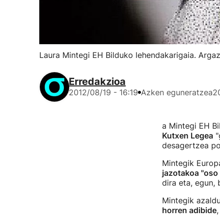
Laura Mintegi EH Bilduko lehendakarigaia. Argaz
Erredakzioa
2012/08/19 - 16:19
Azken eguneratzea
2
a Mintegi EH Bi
Kutxen Legea
"
desagertzea po
Mintegik Europ
jazotakoa "oso l
dira eta, egun,
Mintegik azaldu
horren adibide