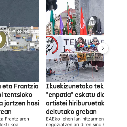
 eta Frantzia
Ikuskizunetako teknikariek
oi tentsioko
"enpatia" eskatu diete
a jartzen hasi
artistei hiriburuetako jaiet
rean
deitutako greban
ta Frantziaren
EAEko lehen lan-hitzarmena
lektrikoa
negoziatzen ari diren sindikatuek