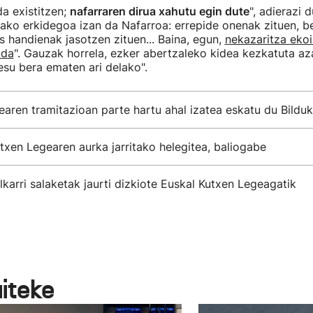
a existitzen;
nafarraren dirua xahutu egin dute
", adierazi 
ako erkidegoa izan da Nafarroa: errepide onenak zituen, b
s handienak jasotzen zituen... Baina, egun,
nekazaritza eko
 da
". Gauzak horrela, ezker abertzaleko kidea kezkatuta az
su bera ematen ari delako".
aren tramitazioan parte hartu ahal izatea eskatu du Bilduk
txen Legearen aurka jarritako helegitea, baliogabe
lkarri salaketak jaurti dizkiote Euskal Kutxen Legeagatik
aiteke