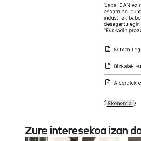
"Jada, CAN ez d
esparruan, punt
industriak babe
desagertu egin
"Euskadin proze
Kutxen Lege
Bizkaiak Ku
Alderdiek e
Ekonomia
Zure interesekoa izan d