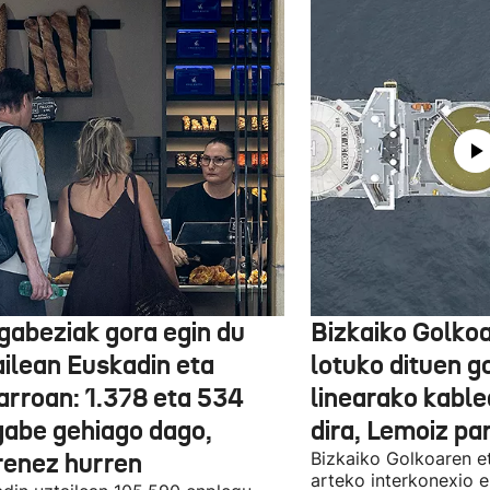
gabeziak gora egin du
Bizkaiko Golkoa
ailean Euskadin eta
lotuko dituen g
arroan: 1.378 eta 534
linearako kable
gabe gehiago dago,
dira, Lemoiz pa
renez hurren
Bizkaiko Golkoaren e
arteko interkonexio e