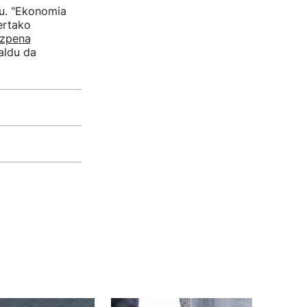
du. "Ekonomia
ertako
izpena
aldu da