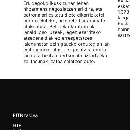
Euska
Erkidegoko ikuskizunen lehen
eskat
hitzarmena negoziatzen ari dira, eta
1.378
patronalari eskatu diote elkarrizketei
langa
berriro ekiteko, urtebete baitaramate
Eusko
blokeatuta. Behineko kontratuak,
hainb
lanaldi oso luzeak, legez ezarritako
sartz
atsedenaldiak ez errespetatzea,
jaiegunetan zein gaueko ordutegian lan
egiteagatiko plusik ez jasotzea edota
lana eta bizitza pertsonala uztartzeko
zailtasunak izatea salatzen dute.
EITB taldea
EITB