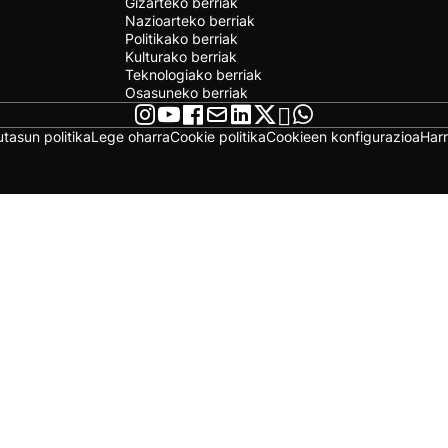
Gizarteko berriak
Nazioarteko berriak
Politikako berriak
Kulturako berriak
Teknologiako berriak
Osasuneko berriak
utasun politika
Lege oharra
Cookie politika
Cookieen konfigurazioa
Har