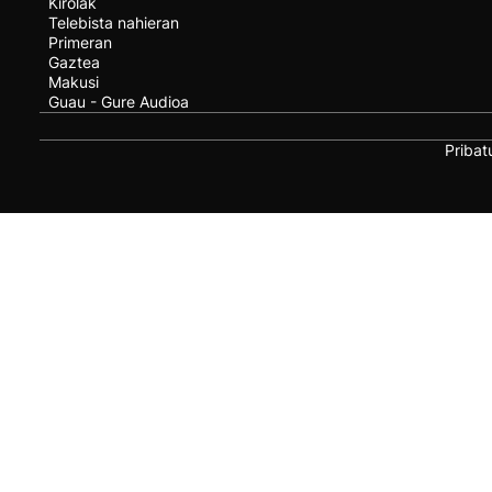
Kirolak
Telebista nahieran
Primeran
Gaztea
Makusi
Guau - Gure Audioa
Pribat