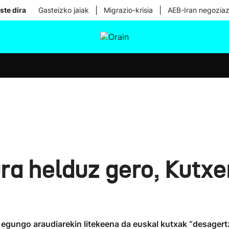
|
|
ste dira
Gasteizko jaiak
Migrazio-krisia
AEB-Iran negoziaz
tura
Ikusmiran
Egural
Osasuna
Teknologia
ra helduz gero, Kutx
 egungo araudiarekin litekeena da euskal kutxak “desagert