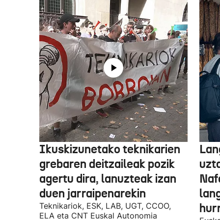
Ikuskizunetako teknikarien
Lan
grebaren deitzaileak pozik
uzt
agertu dira, lanuzteak izan
Naf
duen jarraipenarekin
lan
Teknikariok, ESK, LAB, UGT, CCOO,
hur
ELA eta CNT Euskal Autonomia