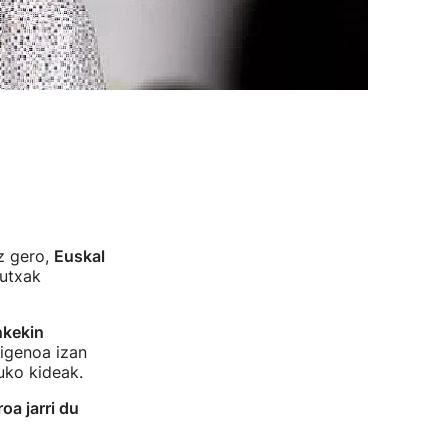
z gero,
Euskal
kutxak
kekin
xigenoa izan
uko kideak.
oa jarri du