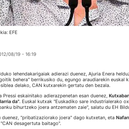
kia: EFE
012/08/19 - 16:19
lduko lehendakarigaiak adierazi duenez, Ajuria Enera heldu
goitik behera" berrikusiko du, egungo araudiarekin euskal 
siblea delako, CAN kutxarekin gertatu den bezala.
a Pressi eskainitako adierazpenetan esan duenez,
Kutxaban
arria da"
. Euskal kutxak "Euskadiko sare industrialerako o
 banku bihurtzeko joera antzematen zaie", salatu du EH Bild
 duenez, "pribatizaziorako joera" dago kutxetan, eta
Nafarr
, "CAN desagertuta baitago".