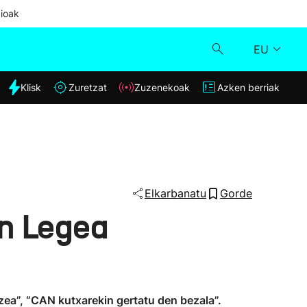
ioak
EU
dia
Klisk
Zuretzat
Zuzenekoak
Azken berriak
Klisk
Zuzenekoak
Zuretzat
Elkarbanatu
Gorde
en Legea
Azken berriak
zea”, “CAN kutxarekin gertatu den bezala”.