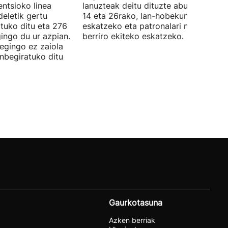
ntsioko linea
lanuzteak deitu dituzte abuztuaren 5,
eletik gertu
14 eta 26rako, lan-hobekuntzak
tuko ditu eta 276
eskatzeko eta patronalari negoziazio
ingo du ur azpian.
berriro ekiteko eskatzeko.
 egingo ez zaiola
inbegiratuko ditu
Gaurkotasuna
Azken berriak