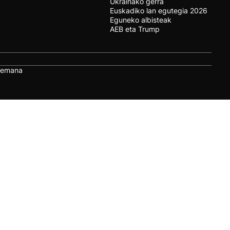
Ukrainako gerra
Euskadiko lan egutegia 2026
Eguneko albisteak
AEB eta Trump
remana