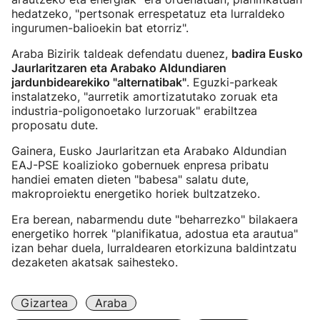
hedatzeko, "pertsonak errespetatuz eta lurraldeko
ingurumen-balioekin bat etorriz".
Araba Bizirik taldeak defendatu duenez,
badira Eusko
Jaurlaritzaren eta Arabako Aldundiaren
jardunbidearekiko "alternatibak"
. Eguzki-parkeak
instalatzeko, "aurretik amortizatutako zoruak eta
industria-poligonoetako lurzoruak" erabiltzea
proposatu dute.
Gainera, Eusko Jaurlaritzan eta Arabako Aldundian
EAJ-PSE koalizioko gobernuek enpresa pribatu
handiei ematen dieten "babesa" salatu dute,
makroproiektu energetiko horiek bultzatzeko.
Era berean, nabarmendu dute "beharrezko" bilakaera
energetiko horrek "planifikatua, adostua eta arautua"
izan behar duela, lurraldearen etorkizuna baldintzatu
dezaketen akatsak saihesteko.
Gizartea
Araba