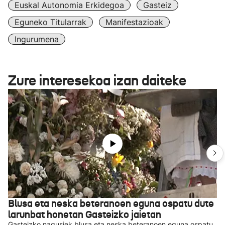
Euskal Autonomia Erkidegoa
Gasteiz
Eguneko Titularrak
Manifestazioak
Ingurumena
Zure interesekoa izan daiteke
Blusa eta neska beteranoen eguna ospatu dute
larunbat honetan Gasteizko jaietan
Gasteizko nagusiek blusa eta neska beteranoen eguna ospatu