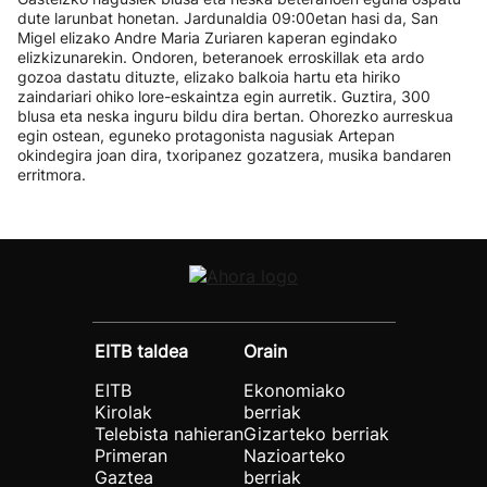
dute larunbat honetan. Jardunaldia 09:00etan hasi da, San
Migel elizako Andre Maria Zuriaren kaperan egindako
elizkizunarekin. Ondoren, beteranoek erroskillak eta ardo
gozoa dastatu dituzte, elizako balkoia hartu eta hiriko
zaindariari ohiko lore-eskaintza egin aurretik. Guztira, 300
blusa eta neska inguru bildu dira bertan. Ohorezko aurreskua
egin ostean, eguneko protagonista nagusiak Artepan
okindegira joan dira, txoripanez gozatzera, musika bandaren
erritmora.
EITB taldea
Orain
EITB
Ekonomiako
Kirolak
berriak
Telebista nahieran
Gizarteko berriak
Primeran
Nazioarteko
Gaztea
berriak