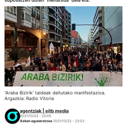
suposatzen duten "mehatxua" dela eta.
'Araba Bizirik' taldeak deitutako manifestazioa.
Argazkia: Radio Vitoria
agentziak | eitb media
2021/10/23 - 23:05
Azken eguneratzea
2021/10/23 - 23:03