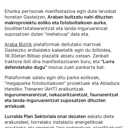
Ehunka pertsonak manifestazioa egin dute larunbat
honetan Gasteizen,
Araban bultzatu nahi dituzten
makroproiektu eoliko eta fotoboltaikoen aurka
,
biodibertsitatearentzat eta landa-inguruarenzat
suposatzen duten "mehatxua" dela eta.
Araba Bizirik
plataformak deitutako martxak
Gasteizko erdialdeko kaleetatik egin du ibilbidea,
18:30etan Bilbao plazatik abiatu ostean. Zenbait
traktore ibili dira manifestazioaren buru, eta
"Lurra
defendatuko dugu"
mezua zuen pankarta bat.
Plataformak salatu egin ditu parke eolikoek,
"megaparke fotoboltaikoen" proiektuek eta Abiadura
Handiko Trenaren (AHT) eraikuntzak
ingurumenarentzat, nekazaritzaretzat, faunarentzat
eta landa-inguruarentzat suposatzen dituzten
arriskuak
.
Lurralde Plan Sektoriala onar dezaten
eskatu diete
erakundeei; horrelako instalazio energetikoak
arautzeko eta energiak "era ordenatuan, planifikatuan"