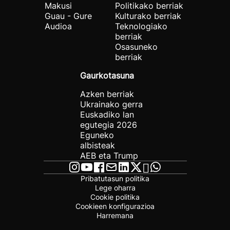
Makusi
Politikako berriak
Guau - Gure
Kulturako berriak
Audioa
Teknologiako
berriak
Osasuneko
berriak
Gaurkotasuna
Azken berriak
Ukrainako gerra
Euskadiko lan
egutegia 2026
Eguneko
albisteak
AEB eta Trump
Pribatutasun politika
Lege oharra
Cookie politika
Cookieen konfigurazioa
Harremana