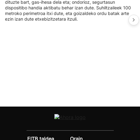
dituzte bart, gas-ihesa dela eta; ondorioz, segurtasun
dispositibo handia aktibatu behar izan dute. Suhiltzaileek 100
metroko perimetroa itxi dute, eta goizaldeko ordu batak arte
ezin izan dute etxebizitzetara itzuli.
EITB taldea
Orain