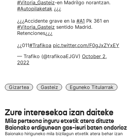
#Vitoria_Gasteiz
-en Madrilgo norantzan.
#Autopilaketak
¿¿¿
¿¿¿Accidente grave en la
#A1
Pk 361 en
#Vitoria_Gasteiz
sentido Madrid.
Retenciones¿¿¿
¿¿011
#Trafikoa
pic.twitter.com/F0gJxZYxEY
— Trafiko (@trafikoaEJGV)
October 2,
2022
Gizartea
Gasteiz
Eguneko Titularrak
Zure interesekoa izan daiteke
Mila pertsona inguru etxetik atera dituzte
Baionako erdigunean gas-isuri baten ondorioz
Baionako hiriguneko mila bizilagun etxetik atera behar izan