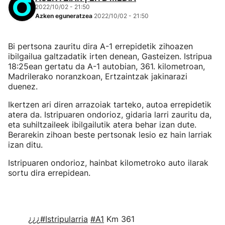
2022/10/02 - 21:50
Azken eguneratzea
2022/10/02 - 21:50
Bi pertsona zauritu dira A-1 errepidetik zihoazen
ibilgailua galtzadatik irten denean, Gasteizen. Istripua
18:25ean gertatu da A-1 autobian, 361. kilometroan,
Madrilerako noranzkoan, Ertzaintzak jakinarazi
duenez.
Ikertzen ari diren arrazoiak tarteko, autoa errepidetik
atera da. Istripuaren ondorioz, gidaria larri zauritu da,
eta suhiltzaileek ibilgailutik atera behar izan dute.
Berarekin zihoan beste pertsonak lesio ez hain larriak
izan ditu.
Istripuaren ondorioz, hainbat kilometroko auto ilarak
sortu dira errepidean.
¿¿¿
#Istripularria
#A1
Km 361