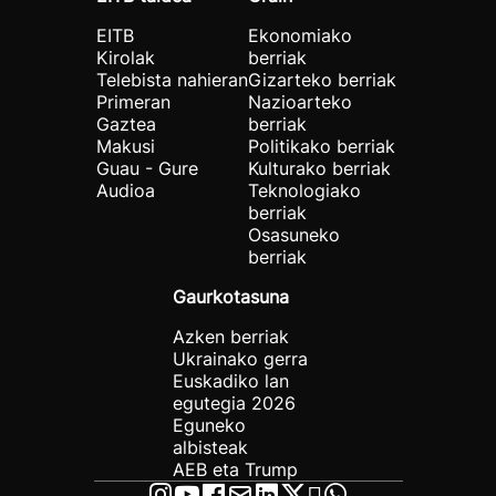
EITB
Ekonomiako
Kirolak
berriak
Telebista nahieran
Gizarteko berriak
Primeran
Nazioarteko
Gaztea
berriak
Makusi
Politikako berriak
Guau - Gure
Kulturako berriak
Audioa
Teknologiako
berriak
Osasuneko
berriak
Gaurkotasuna
Azken berriak
Ukrainako gerra
Euskadiko lan
egutegia 2026
Eguneko
albisteak
AEB eta Trump