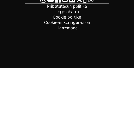
Pribatutasun politika
Lege oharra
Cookie politika
Cookieen konfigurazioa
Harremana