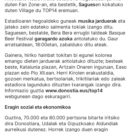
duten Fan Zone-an, eta bestetik,
Sagues
en kokatuko
duten Village du TOP14 eremuan.
Estadioaren hegoaldeko guneak
musika jarduerak
eta
jateko zein edateko salmenta tokiak izango ditu.
Saguesen, bestalde, Bera Bera errugbi taldeak Basque
Beer Festival
garagardo azoka
antolatuko du. Gaur
arratsaldean, 18:00etan, zabalduko ditu ateak.
Gainera, hiriko hainbat tokitan bi egunei kolorea
emango dieten jarduerak antolatuko dituzte; besteak
beste, Katalunia plazan, Artzain Onaren inguruan, Easo
plazan edo Pio XII.ean. Herri Kirolen erakustaldia,
gozoen merkatua, bertsolariak, trikitilariak edo zaleak
estadiora lagunduko dituzten txarangak izango dira.
Informazio guztia
www.donostia.eus/top14
webgunean dago eskuragarri.
Eragin sozial eta ekonomikoa
Guztira, 70.000 eta 80.000 pertsona bitarte iritsiko
dira Donostiara, Udalak eta Gipuzkoako Aldundiak
aurreikusi dutenez. Horrek izango duen eragin