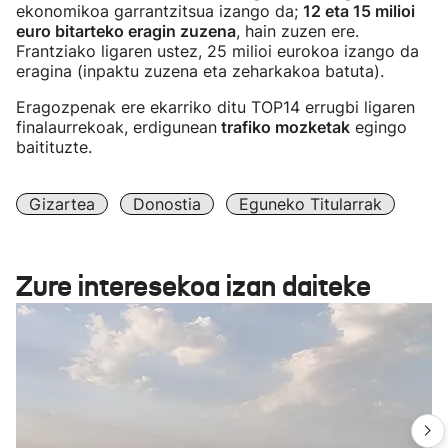
ekonomikoa garrantzitsua izango da;
12 eta 15 milioi
euro bitarteko eragin zuzena
, hain zuzen ere.
Frantziako ligaren ustez, 25 milioi eurokoa izango da
eragina (inpaktu zuzena eta zeharkakoa batuta).
Eragozpenak ere ekarriko ditu TOP14 errugbi ligaren
finalaurrekoak, erdigunean
trafiko mozketak
egingo
baitituzte.
Gizartea
Donostia
Eguneko Titularrak
Zure interesekoa izan daiteke