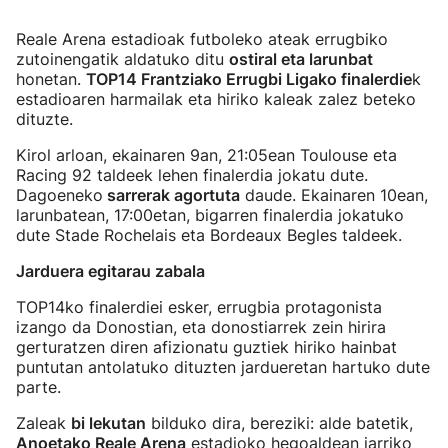
Reale Arena estadioak futboleko ateak errugbiko
zutoinengatik aldatuko ditu
ostiral eta larunbat
honetan.
TOP14 Frantziako Errugbi Ligako finalerdie
k
estadioaren harmailak eta hiriko kaleak zalez beteko
dituzte.
Kirol arloan, ekainaren 9an, 21:05ean Toulouse eta
Racing 92 taldeek lehen finalerdia jokatu dute.
Dagoeneko
sarrerak agortuta
daude. Ekainaren 10ean,
larunbatean, 17:00etan, bigarren finalerdia jokatuko
dute Stade Rochelais eta Bordeaux Begles taldeek.
Jarduera egitarau zabala
TOP14ko finalerdiei esker, errugbia protagonista
izango da Donostian, eta donostiarrek zein hirira
gerturatzen diren afizionatu guztiek hiriko hainbat
puntutan antolatuko dituzten jardueretan hartuko dute
parte.
Zaleak
bi lekutan
bilduko dira, bereziki: alde batetik,
Anoetako Reale Arena
estadioko hegoaldean jarriko