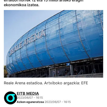
erraldoi horrek 12 eta 15 milioi arteko eragin
ekonomikoa izatea.
Reale Arena estadioa. Artxiboko argazkia: EFE
EITB MEDIA
2023/06/07 - 16:15
Azken eguneratzea
2023/06/07 - 16:15