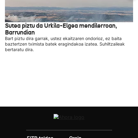
Sutea piztu da Urkila-Elgea mendilerroan,
Barrundian
Bart piztu dira garrak, ustez ekaitzaren ondorioz, ez baita
baztertzen tximista batek eragindakoa izatea. Suhiltzaileak
bertaratu dira.