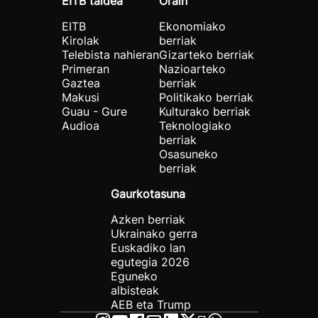
EITB taldea
Orain
EITB
Ekonomiako
Kirolak
berriak
Telebista nahieran
Gizarteko berriak
Primeran
Nazioarteko
Gaztea
berriak
Makusi
Politikako berriak
Guau - Gure
Kulturako berriak
Audioa
Teknologiako
berriak
Osasuneko
berriak
Gaurkotasuna
Azken berriak
Ukrainako gerra
Euskadiko lan
egutegia 2026
Eguneko
albisteak
AEB eta Trump