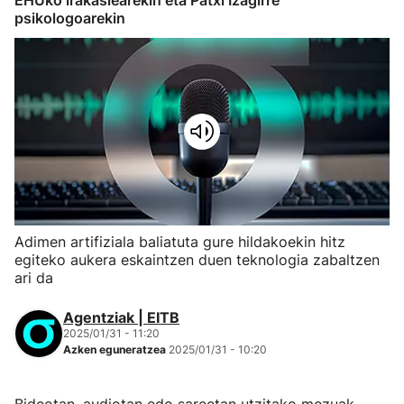
EHUko irakaslearekin eta Patxi Izagirre
psikologoarekin
Adimen artifiziala baliatuta gure hildakoekin hitz
egiteko aukera eskaintzen duen teknologia zabaltzen
ari da
Agentziak | EITB
2025/01/31 - 11:20
Azken eguneratzea
2025/01/31 - 10:20