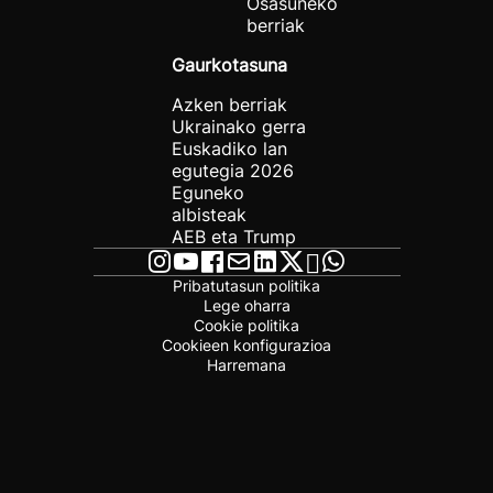
Osasuneko
berriak
Gaurkotasuna
Azken berriak
Ukrainako gerra
Euskadiko lan
egutegia 2026
Eguneko
albisteak
AEB eta Trump
Pribatutasun politika
Lege oharra
Cookie politika
Cookieen konfigurazioa
Harremana