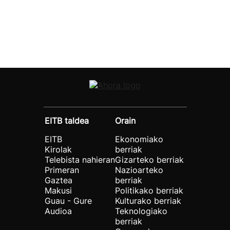
EITB taldea
Orain
EITB
Ekonomiako
Kirolak
berriak
Telebista nahieran
Gizarteko berriak
Primeran
Nazioarteko
Gaztea
berriak
Makusi
Politikako berriak
Guau - Gure
Kulturako berriak
Audioa
Teknologiako
berriak