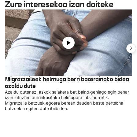
Zure interesekoa izan daiteke
Migratzaileek helmuga berri baterainoko bidea
azaldu dute
Azaldu dutenez, askok saiakera bat baino gehiago egin behar
izan zituzten aurreikusitako helmugara iritsi aurretik.
Migratzaile batzuek egoera berean dauden beste pertsona
batzuekin egiten dute ibilbidea.