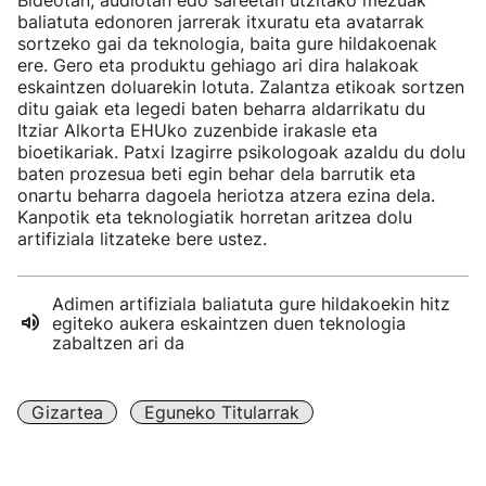
Bideotan, audiotan edo sareetan utzitako mezuak
baliatuta edonoren jarrerak itxuratu eta avatarrak
sortzeko gai da teknologia, baita gure hildakoenak
ere. Gero eta produktu gehiago ari dira halakoak
eskaintzen doluarekin lotuta. Zalantza etikoak sortzen
ditu gaiak eta legedi baten beharra aldarrikatu du
Itziar Alkorta EHUko zuzenbide irakasle eta
bioetikariak. Patxi Izagirre psikologoak azaldu du dolu
baten prozesua beti egin behar dela barrutik eta
onartu beharra dagoela heriotza atzera ezina dela.
Kanpotik eta teknologiatik horretan aritzea dolu
artifiziala litzateke bere ustez.
Adimen artifiziala baliatuta gure hildakoekin hitz
egiteko aukera eskaintzen duen teknologia
zabaltzen ari da
Gizartea
Eguneko Titularrak