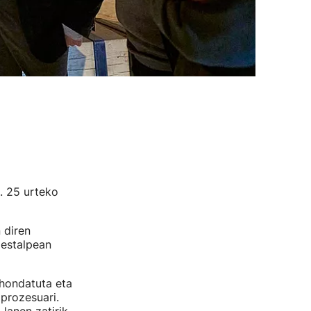
. 25 urteko
 diren
 estalpean
 hondatuta eta
prozesuari.