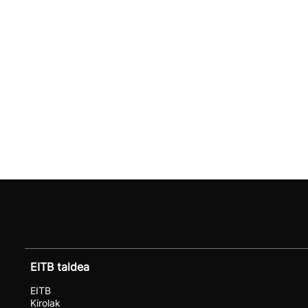
EITB taldea
EITB
Kirolak