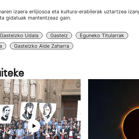
naren izaera erlijiosoa eta kultura-erabilerak uztartzea izan
ta gidatuak mantentzeaz gain.
Gasteizko Udala
Gasteiz
Eguneko Titularrak
a
Gasteizko Alde Zaharra
aiteke