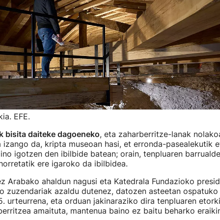
kia. EFE.
k bisita daiteke dagoeneko
, eta zaharberritze-lanak nolako
 izango da, kripta museoan hasi, et erronda-pasealekutik eta
aino igotzen den ibilbide batean; orain, tenpluaren barrual
horretatik ere igaroko da ibilbidea.
z Arabako ahaldun nagusi eta Katedrala Fundazioko presid
o zuzendariak azaldu dutenez, datozen asteetan ospatuko
. urteurrena, eta orduan jakinaraziko dira tenpluaren etor
berritzea amaituta, mantenua baino ez baitu beharko eraiki