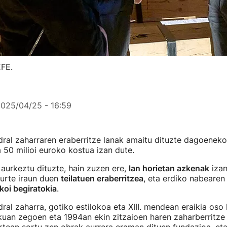
EFE.
025/04/25 - 16:59
ral zaharraren eraberritze lanak amaitu dituzte dagoeneko
a 50 milioi euroko kostua izan dute.
 aurkeztu dituzte, hain zuzen ere,
lan horietan azkenak
izan
 urte iraun duen
teilatuen eraberritzea
, eta erdiko nabearen
koi begiratokia
.
ral zaharra, gotiko estilokoa eta XIII. mendean eraikia oso
kuan zegoen eta 1994an ekin zitzaioen haren zaharberritze 