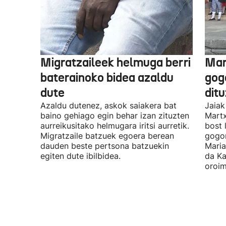
Migratzaileek helmuga berri
Mar
baterainoko bidea azaldu
gogo
dute
dit
Azaldu dutenez, askok saiakera bat
Jaiak
baino gehiago egin behar izan zituzten
Martx
aurreikusitako helmugara iritsi aurretik.
bost 
Migratzaile batzuek egoera berean
gogor
dauden beste pertsona batzuekin
Maria
egiten dute ibilbidea.
da Ka
oroim