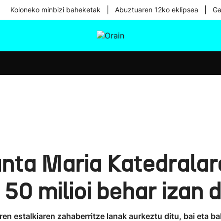
|
|
Koloneko minbizi baheketak
Abuztuaren 12ko eklipsea
Ga
tura
Ikusmiran
Egural
Osasuna
Teknologia
anta Maria Katedralar
 50 milioi behar izan 
n estalkiaren zahaberritze lanak aurkeztu ditu, bai eta bal