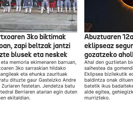
txoaren 3ko biktimak
Abuztuaren 12a
an, zapi beltzak jantzi
eklipseaz segu
uzte blusek eta neskek
gozatzeko aho
 eta memoria ekimenaren barruan,
Ahal den guztietan bi
oaren 3ko sarraskian hildako
saihestea da gomendi
langileak eta ehunka zaurituak
Eklipsea bizilekutik 
atu dituzte gaur Gasteizko Andre
baldintza onak dituen
 Zuriaren festetan. Jendetza batu
batetik ikus badaitek
tedral Berriaren atarian egin duten
alde egitea, gehiegiz
en ekitaldian.
murrizteko.