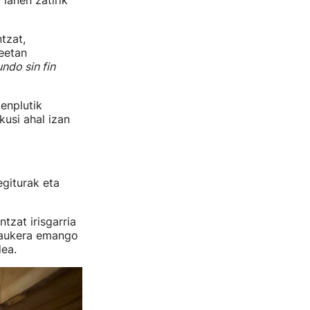
lanen zatirik
ntzat,
eetan
ndo sin fin
tenplutik
kusi ahal izan
egiturak eta
tzat irisgarria
 aukera emango
dea.