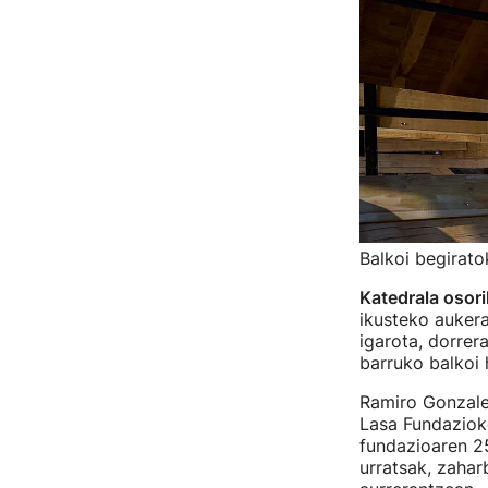
Balkoi begirato
Katedrala osori
ikusteko aukera
igarota, dorrer
barruko balkoi 
Ramiro Gonzale
Lasa Fundaziok
fundazioaren 25
urratsak, zahar