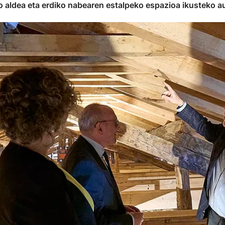
o aldea eta erdiko nabearen estalpeko espazioa ikusteko 