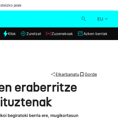
steizko jaiak
EU
dia
Klisk
Zuretzat
Zuzenekoak
Azken berriak
Klisk
Zuzenekoak
Zuretzat
Elkarbanatu
Gorde
en eraberritze
Azken berriak
dituztenak
koi begiratoki berria ere, mugikortasun