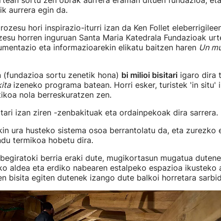
rtean sortu zen obrak aurrera eraman dituen fundazioa, eta 
k aurrera egin da.
ozesu hori inspirazio-iturri izan da Ken Follet eleberrigilee
zesu horren inguruan Santa Maria Katedrala Fundazioak urt
entazio eta informazioarekin elikatu baitzen haren
Un mu
 (fundazioa sortu zenetik hona)
bi milioi bisitari
igaro dira 
ita
izeneko programa batean. Horri esker, turistek 'in situ' i
tikoa nola berreskuratzen zen.
itari izan ziren -zenbakituak eta ordainpekoak dira sarrera.
ekin ura husteko sistema osoa berrantolatu da, eta zurezko 
du termikoa hobetu dira.
 begiratoki berria eraki dute, mugikortasun mugatua dutenen
ko aldea eta erdiko nabearen estalpeko espazioa ikusteko
n bisita egiten dutenek izango dute balkoi horretara sarbi