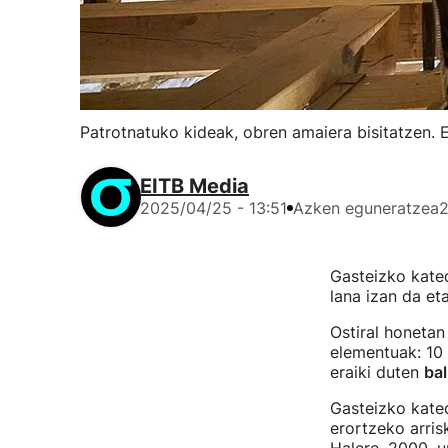
Patrotnatuko kideak, obren amaiera bisitatzen. 
EITB Media
2025/04/25 - 13:51
Azken eguneratzea
2
Gasteizko kated
lana izan da et
Ostiral honetan
elementuak: 10
eraiki duten
bal
Gasteizko kated
erortzeko arris