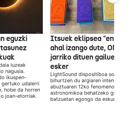
n eguzki
Itsuek eklipsea "entzun"
rtasunez
ahal izango dute, ONCEk
lkuak
jarriko dituen gailue batzue
daia luzeak
esker
o nagusia.
LightSound dispositiboa soinu
edo ikuspen-
bihurtzen du argiaren intentsitatea, e
 gertuko udalerri
abuztuaren 12ko fenomeno
e, hobe da horren
astronomikoa behatzeko gune
ko joan-etorriak
batzuetan egongo da eskuragarri.