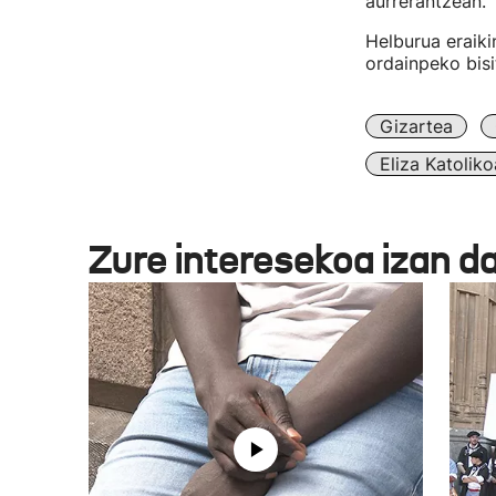
aurrerantzean.
Helburua eraiki
ordainpeko bisi
Gizartea
Eliza Katoliko
Zure interesekoa izan d