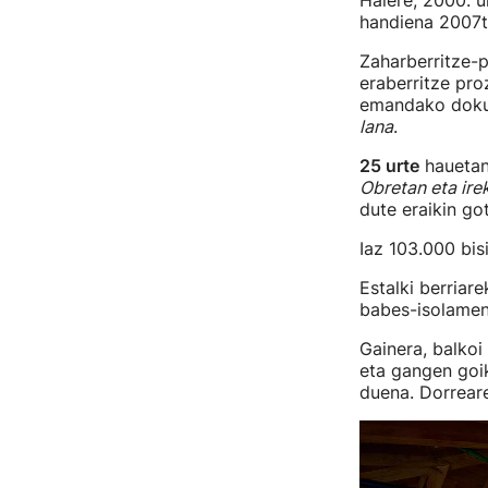
Halere, 2000. u
handiena 2007ti
Zaharberritze-pr
eraberritze pro
emandako dokum
lana
.
25 urte
hauetan
Obretan eta irek
dute eraikin go
Iaz 103.000 bis
Estalki berriar
babes-isolamen
Gainera, balkoi
eta gangen goi
duena. Dorreare