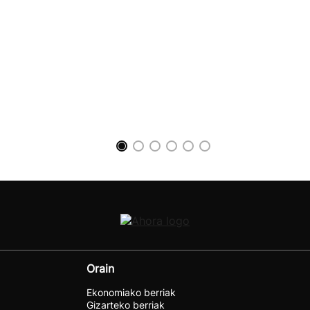
Orain
Ekonomiako berriak
Gizarteko berriak