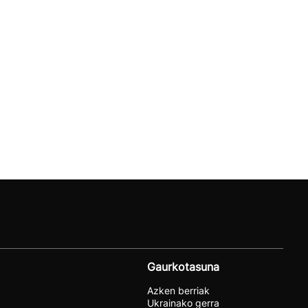
Gaurkotasuna
Azken berriak
Ukrainako gerra