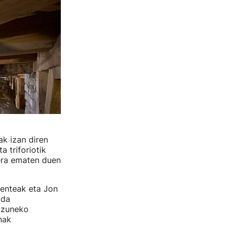
ak izan diren
 triforiotik
dera ematen duen
enteak eta Jon
 da
kizuneko
nak