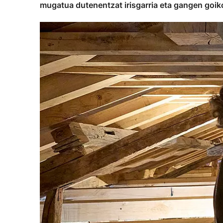
mugatua dutenentzat irisgarria eta gangen goik