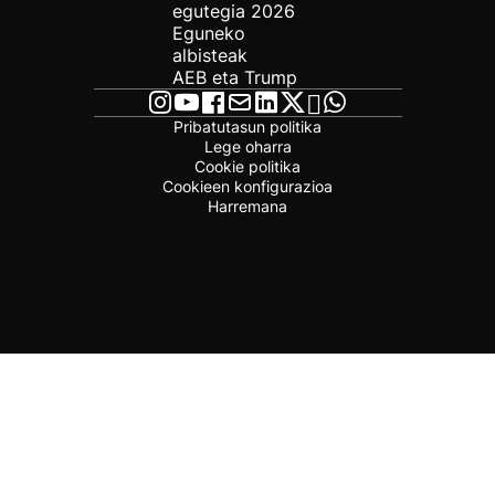
egutegia 2026
Eguneko
albisteak
AEB eta Trump
Pribatutasun politika
Lege oharra
Cookie politika
Cookieen konfigurazioa
Harremana