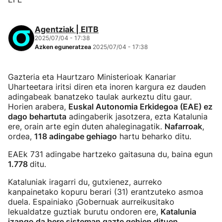
Agentziak | EITB
2025/07/04 - 17:38
Azken eguneratzea
2025/07/04 - 17:38
Gazteria eta Haurtzaro Ministerioak Kanariar
Uharteetara iritsi diren eta inoren kargura ez dauden
adingabeak banatzeko taulak aurkeztu ditu gaur.
Horien arabera,
Euskal Autonomia Erkidegoa (EAE) ez
dago behartuta
adingaberik jasotzera, ezta Katalunia
ere, orain arte egin duten ahaleginagatik.
Nafarroak
,
ordea,
118 adingabe gehiago
hartu beharko ditu.
EAEk 731 adingabe hartzeko gaitasuna du, baina egun
1.778
ditu.
Kataluniak iragarri du, gutxienez, aurreko
kanpainetako kopuru berari (31) erantzuteko asmoa
duela. Espainiako ¡Gobernuak aurreikusitako
lekualdatze guztiak burutu ondoren ere,
Katalunia
izango da bere sisteman gazte gehien dituen