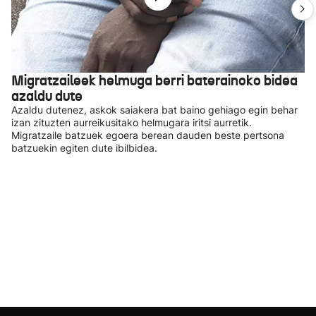
Migratzaileek helmuga berri baterainoko bidea
azaldu dute
Azaldu dutenez, askok saiakera bat baino gehiago egin behar
izan zituzten aurreikusitako helmugara iritsi aurretik.
Migratzaile batzuek egoera berean dauden beste pertsona
batzuekin egiten dute ibilbidea.