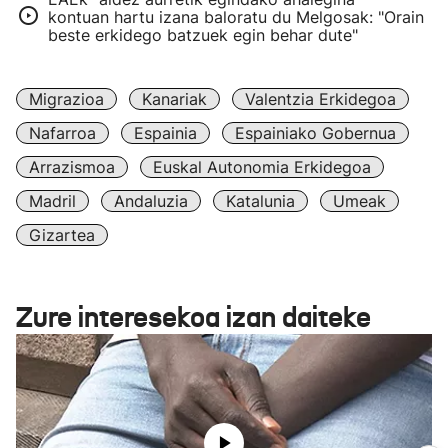
kontuan hartu izana baloratu du Melgosak: "Orain
beste erkidego batzuek egin behar dute"
Migrazioa
Kanariak
Valentzia Erkidegoa
Nafarroa
Espainia
Espainiako Gobernua
Arrazismoa
Euskal Autonomia Erkidegoa
Madril
Andaluzia
Katalunia
Umeak
Gizartea
Zure interesekoa izan daiteke