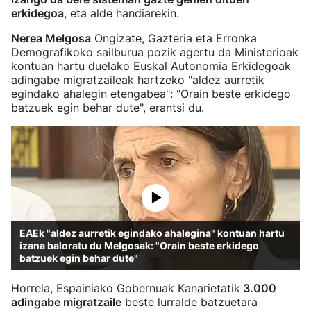
erkidegoa
, eta alde handiarekin.
Nerea Melgosa
Ongizate, Gazteria eta Erronka
Demografikoko sailburua pozik agertu da Ministerioak
kontuan hartu duelako Euskal Autonomia Erkidegoak
adingabe migratzaileak hartzeko "aldez aurretik
egindako ahalegin etengabea": "Orain beste erkidego
batzuek egin behar dute", erantsi du.
EAEk "aldez aurretik egindako ahalegina" kontuan hartu
izana baloratu du Melgosak: "Orain beste erkidego
batzuek egin behar dute"
Horrela, Espainiako Gobernuak Kanarietatik
3.000
adingabe migratzaile
beste lurralde batzuetara