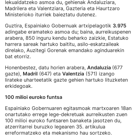
lekualdatzeko asmoa du, gehienak Andaluziara,
Madrilera eta Valentziara, Gazteria eta Haurtzaro
Ministerioko iturriek baieztatu dutenez.
Guztira, Espainiako Gobernuak artxipelagotik
3.975
adingabe eramateko asmoa du; baina, aurreikuspenen
arabera, 850 inguru kendu beharko zaizkie, Estatuko
harrera sareak hartuko baititu, asilo-eskatzaileak
direlako, Auzitegi Gorenak emandako aginduarekin
bat etorriz.
Honenbestez, datu horien arabera,
Andaluzia
(677
gazte),
Madril
(647) eta
Valentzia
(571) izango
lirateke uharteetatik gazte gehien hartuko lituzketen
erkidegoak.
100 milioi euroko funtsa
Espainiako Gobernuaren egitasmoak martxoaren 18an
onartutako errege lege-dekretuak aurreikusten zuen
100 milioi euroko funtsaren banaketa jasotzen du,
atzerritarrei buruzko legearen 35. artikulua
erreformatzeko eta mekanismo hau sortzeko.