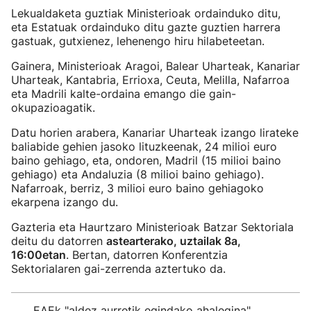
Lekualdaketa guztiak Ministerioak ordainduko ditu,
eta Estatuak ordainduko ditu gazte guztien harrera
gastuak, gutxienez, lehenengo hiru hilabeteetan.
Gainera, Ministerioak Aragoi, Balear Uharteak, Kanariar
Uharteak, Kantabria, Errioxa, Ceuta, Melilla, Nafarroa
eta Madrili kalte-ordaina emango die gain-
okupazioagatik.
Datu horien arabera, Kanariar Uharteak izango lirateke
baliabide gehien jasoko lituzkeenak, 24 milioi euro
baino gehiago, eta, ondoren, Madril (15 milioi baino
gehiago) eta Andaluzia (8 milioi baino gehiago).
Nafarroak, berriz, 3 milioi euro baino gehiagoko
ekarpena izango du.
Gazteria eta Haurtzaro Ministerioak Batzar Sektoriala
deitu du datorren
astearterako, uztailak 8a,
16:00etan
. Bertan, datorren Konferentzia
Sektorialaren gai-zerrenda aztertuko da.
EAEk "aldez aurretik egindako ahalegina"