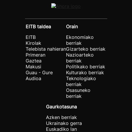
EITB taldea
Orain
EITB
Ekonomiako
Kirolak
berriak
Telebista nahieran
Gizarteko berriak
Primeran
Nazioarteko
Gaztea
berriak
Makusi
Politikako berriak
Guau - Gure
Kulturako berriak
Audioa
Teknologiako
berriak
Osasuneko
berriak
Gaurkotasuna
Azken berriak
Ukrainako gerra
Euskadiko lan