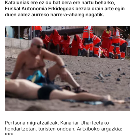
Kataluniak ere ez du bat bera ere hartu beharko,
Euskal Autonomia Erkidegoak bezala orain arte egin
duen aldez aurreko harrera-ahaleginagatik.
Pertsona migratzaileak, Kanariar Uharteetako
hondartzetan, turisten ondoan. Artxiboko argazkia:
EFE