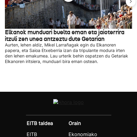
Elkanok munduari buelta eman eta jaioterrira
itzuli zen unea antzeztu dute Getarian
Aurten, lehen aldiz, Mikel Larrañagak egin du Elkanoren
papera, eta Saioa Etxeberria izan da tripulante modura irten
den lehen emakumea. Lau urterik behin ospatzen du Getariak
Elkanoren iritsiera, munduari bira eman ostean.
EITB taldea
Orain
EITB
Ekonomiako