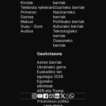
Kirolak
berriak
Telebista nahieran
Gizarteko berriak
Primeran
Nazioarteko
Gaztea
berriak
Makusi
Politikako berriak
Guau - Gure
Kulturako berriak
Audioa
Teknologiako
berriak
Osasuneko
berriak
Gaurkotasuna
Azken berriak
Ukrainako gerra
Euskadiko lan
egutegia 2026
Eguneko
albisteak
AEB eta Trump
Pribatutasun politika
Lege oharra