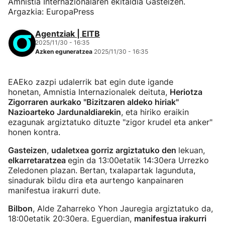
Amnistia Internazionalaren ekitaldia Gasteizen.
Argazkia: EuropaPress
Agentziak | EITB
2025/11/30 - 16:35
Azken eguneratzea
2025/11/30 - 16:35
EAEko zazpi udalerrik bat egin dute igande
honetan, Amnistia Internazionalek deituta,
Heriotza
Zigorraren aurkako "Bizitzaren aldeko hiriak"
Nazioarteko Jardunaldiarekin
, eta hiriko eraikin
ezagunak argiztatuko dituzte "zigor krudel eta anker"
honen kontra.
Gasteizen
,
udaletxea gorriz argiztatuko den
lekuan,
elkarretaratzea
egin da 13:00etatik 14:30era Urrezko
Zeledonen plazan. Bertan, txalapartak lagunduta,
sinadurak bildu dira eta aurtengo kanpainaren
manifestua irakurri dute.
Bilbon
, Alde Zaharreko Yhon Jauregia argiztatuko da,
18:00etatik 20:30era. Eguerdian,
manifestua irakurri