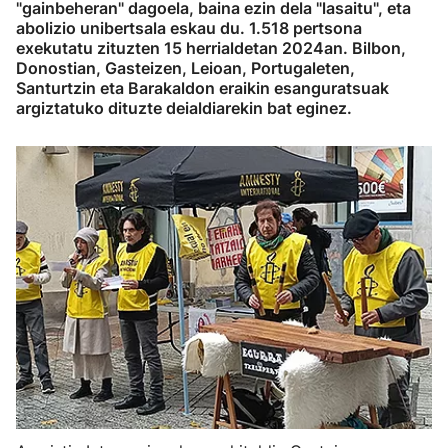
"gainbeheran" dagoela, baina ezin dela "lasaitu", eta
abolizio unibertsala eskau du. 1.518 pertsona
exekutatu zituzten 15 herrialdetan 2024an. Bilbon,
Donostian, Gasteizen, Leioan, Portugaleten,
Santurtzin eta Barakaldon eraikin esanguratsuak
argiztatuko dituzte deialdiarekin bat eginez.