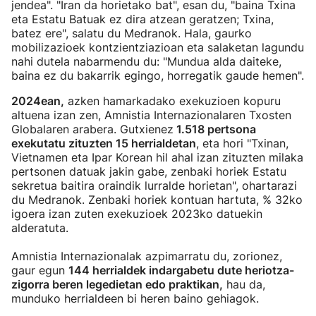
jendea". "Iran da horietako bat", esan du, "baina Txina
eta Estatu Batuak ez dira atzean geratzen; Txina,
batez ere", salatu du Medranok. Hala, gaurko
mobilizazioek kontzientziazioan eta salaketan lagundu
nahi dutela nabarmendu du: "Mundua alda daiteke,
baina ez du bakarrik egingo, horregatik gaude hemen".
2024ean,
azken hamarkadako exekuzioen kopuru
altuena izan zen, Amnistia Internazionalaren Txosten
Globalaren arabera. Gutxienez
1.518 pertsona
exekutatu zituzten 15 herrialdetan
, eta hori "Txinan,
Vietnamen eta Ipar Korean hil ahal izan zituzten milaka
pertsonen datuak jakin gabe, zenbaki horiek Estatu
sekretua baitira oraindik lurralde horietan", ohartarazi
du Medranok. Zenbaki horiek kontuan hartuta, % 32ko
igoera izan zuten exekuzioek 2023ko datuekin
alderatuta.
Amnistia Internazionalak azpimarratu du, zorionez,
gaur egun
144 herrialdek indargabetu dute heriotza-
zigorra beren legedietan edo praktikan,
hau da,
munduko herrialdeen bi heren baino gehiagok.