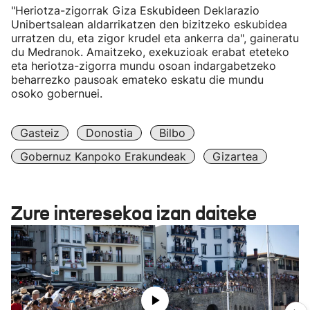
"Heriotza-zigorrak Giza Eskubideen Deklarazio
Unibertsalean aldarrikatzen den bizitzeko eskubidea
urratzen du, eta zigor krudel eta ankerra da", gaineratu
du Medranok. Amaitzeko, exekuzioak erabat eteteko
eta heriotza-zigorra mundu osoan indargabetzeko
beharrezko pausoak emateko eskatu die mundu
osoko gobernuei.
Gasteiz
Donostia
Bilbo
Gobernuz Kanpoko Erakundeak
Gizartea
Zure interesekoa izan daiteke