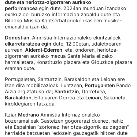
dute eta heriotza-zigorraren aurkako
performancea
egin dute. 2024an munduan izandako
exekuzioei buruzko informazioa zabaldu dute eta
Bilboko Musika Kontserbatorioko ikasleen musika-
emanaldia izan da.
Donostian
, Amnistia Internazionaleko ekintzaileek
elkarretaratzea egin
dute, 12:00etan, udaletxearen
aurrean,
Alderdi-Ederren
, eta, ondoren, heriotza-
zigorraren aurkako mezua Santa Maria elizako
harmailetara, Konstituzio plazara eta Gipuzkoa plazara
eraman dute.
Portugaleten, Santurtzin, Barakaldon eta Leioan ere
izan dira mobilizazioak. Iluntzean,
Portugaleten
Pando
Aizia argiztatuko da;
Santurtzin
, Dorretxea,
Barakaldon
, Erlojuaren Dorrea eta
Leioan
, Sakoneta
kiroldegiaren fatxada.
Itziar
Medrano
Amnistia Internazionaleko
bozeramaileak Gasteizen gogorarazi duenez, nahiz
eta Espainian "zorionez, heriotza-zigorrik ez dagoen",
herrialde batzuetan "edozein gauzagatik hiltzen dute