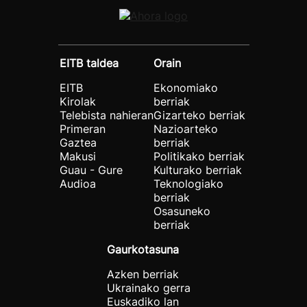
EITB taldea
Orain
EITB
Ekonomiako
Kirolak
berriak
Telebista nahieran
Gizarteko berriak
Primeran
Nazioarteko
Gaztea
berriak
Makusi
Politikako berriak
Guau - Gure
Kulturako berriak
Audioa
Teknologiako
berriak
Osasuneko
berriak
Gaurkotasuna
Azken berriak
Ukrainako gerra
Euskadiko lan