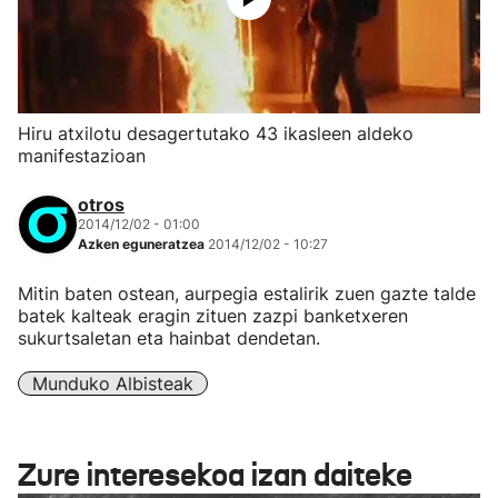
Hiru atxilotu desagertutako 43 ikasleen aldeko
manifestazioan
otros
2014/12/02 - 01:00
Azken eguneratzea
2014/12/02 - 10:27
Mitin baten ostean, aurpegia estalirik zuen gazte talde
batek kalteak eragin zituen zazpi banketxeren
sukurtsaletan eta hainbat dendetan.
Munduko Albisteak
Zure interesekoa izan daiteke