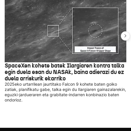
SpaceXen kohete batek Ilargiaren kontra talka
egin duela esan du NASAk, baina adierazi du ez
duela arriskurik ekarriko
2025eko urtarrilean jaurtitako Falcon 9 kohete baten goiko
zatiak, planifikatu gabe, talka egin du Ilargiaren gainazalarekin,
eguzki-jardueraren eta grabitate-indarren konbinazio baten
ondorioz.