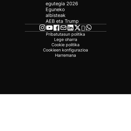
egutegia 2026
Eguneko
albisteak
AEB eta Trump
Pribatutasun politika
Lege oharra
Cookie politika
Cookieen konfigurazioa
Harremana