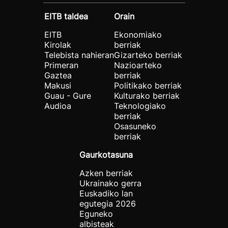
EITB taldea
Orain
EITB
Ekonomiako
Kirolak
berriak
Telebista nahieran
Gizarteko berriak
Primeran
Nazioarteko
Gaztea
berriak
Makusi
Politikako berriak
Guau - Gure
Kulturako berriak
Audioa
Teknologiako
berriak
Osasuneko
berriak
Gaurkotasuna
Azken berriak
Ukrainako gerra
Euskadiko lan
egutegia 2026
Eguneko
albisteak