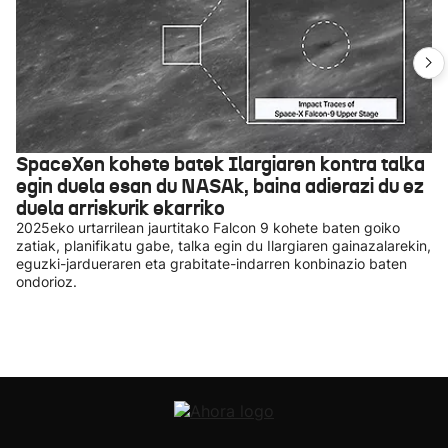
SpaceXen kohete batek Ilargiaren kontra talka
egin duela esan du NASAk, baina adierazi du ez
duela arriskurik ekarriko
2025eko urtarrilean jaurtitako Falcon 9 kohete baten goiko
zatiak, planifikatu gabe, talka egin du Ilargiaren gainazalarekin,
eguzki-jardueraren eta grabitate-indarren konbinazio baten
ondorioz.