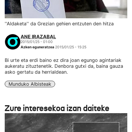
''Aldaketa'' da Grezian gehien entzuten den hitza
ANE IRAZABAL
2015/01/25 - 01:00
Azken eguneratzea
2015/01/25 - 15:25
Bi urte eta erdi baino ez dira joan egungo agintariak
aukeratu zituztenetik. Denbora gutxi da, baina gauza
asko gertatu da herrialdean.
Munduko Albisteak
Zure interesekoa izan daiteke