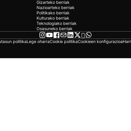
Gizarteko berriak
Nazioarteko berriak
Politikako berriak
Kulturako berriak
Teknologiako berriak
Osasuneko berriak
utasun politika
Lege oharra
Cookie politika
Cookieen konfigurazioa
Har