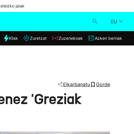
steizko jaiak
EU
dia
Klisk
Zuretzat
Zuzenekoak
Azken berriak
Klisk
Zuzenekoak
Zuretzat
Elkarbanatu
Gorde
enez 'Greziak
Azken berriak