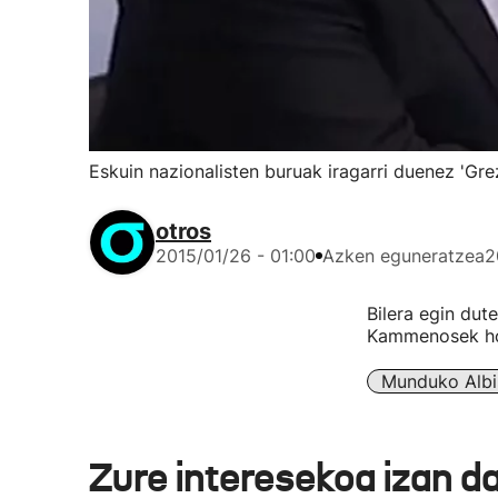
Eskuin nazionalisten buruak iragarri duenez 'Gr
otros
2015/01/26 - 01:00
Azken eguneratzea
2
Bilera egin dut
Kammenosek hon
Munduko Albi
Zure interesekoa izan d