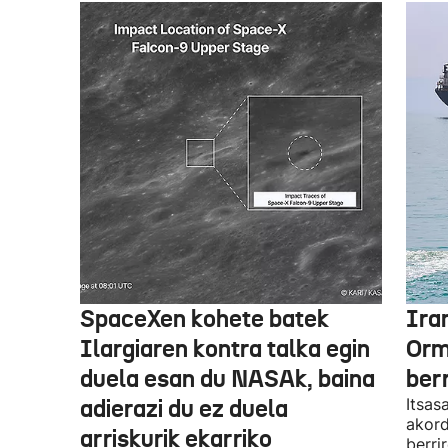
SpaceXen kohete batek
Ira
Ilargiaren kontra talka egin
Orm
duela esan du NASAk, baina
ber
adierazi du ez duela
Itsas
akord
arriskurik ekarriko
berri