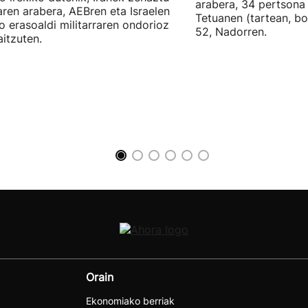
arabera, 34 pertsona 
ren arabera, AEBren eta Israelen
Tetuanen (tartean, bo
o erasoaldi militarraren ondorioz
52, Nadorren.
aitzuten.
Orain
Ekonomiako berriak