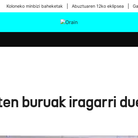
|
|
Koloneko minbizi baheketak
Abuztuaren 12ko eklipsea
Ga
tura
Ikusmiran
Egural
Osasuna
Teknologia
ten buruak iragarri du