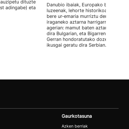
auzipetu dituzte
Danubio ibaiak, Europako bigarren
st adingabe) eta
luzeenak, lehorte historikoa bizi du, e
bere ur-emaria murriztu denez,
iraganeko aztarna harrigarriak utzi di
agerian: mamut baten aztarnak azald
dira Bulgarian, eta Bigarren Mundu
Gerran hondoratutako dozenaka ontz
ikusgai geratu dira Serbian.
Gaurkotasuna
Azken berriak