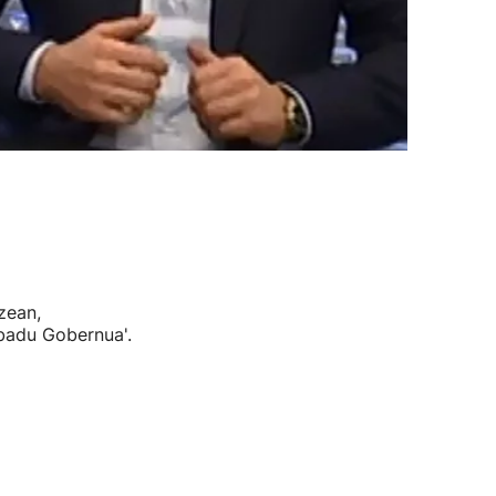
zean,
badu Gobernua'.