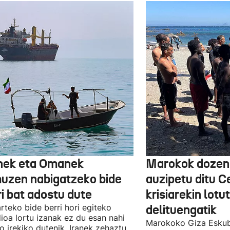
nek eta Omanek
Marokok dozen
uzen nabigatzeko bide
auzipetu ditu 
ri bat adostu dute
krisiarekin lotu
arteko bide berri hori egiteko
delituengatik
ioa lortu izanak ez du esan nahi
Marokoko Giza Eskub
ro irekiko dutenik, Iranek zehaztu