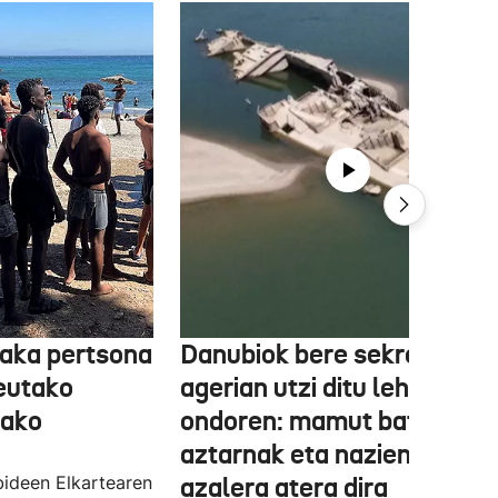
aka pertsona
Danubiok bere sekretuak
Ceutako
agerian utzi ditu lehortear
tako
ondoren: mamut baten
aztarnak eta nazien ontzia
ideen Elkartearen
azalera atera dira