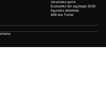
Ukrainako gerra
Euskadiko lan egutegia 2026
Eguneko albisteak
AEB eta Trump
remana