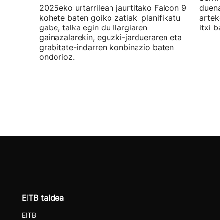
2025eko urtarrilean jaurtitako Falcon 9
duena
kohete baten goiko zatiak, planifikatu
artek
gabe, talka egin du Ilargiaren
itxi b
gainazalarekin, eguzki-jardueraren eta
grabitate-indarren konbinazio baten
ondorioz.
EITB taldea
EITB