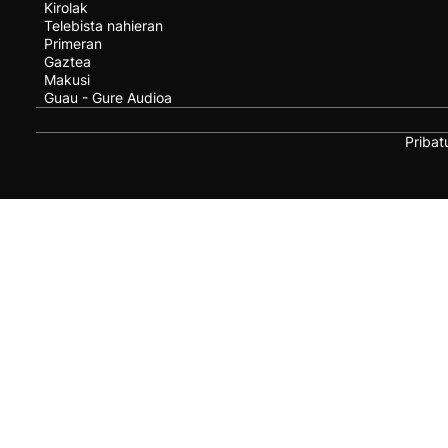
Kirolak
Telebista nahieran
Primeran
Gaztea
Makusi
Guau - Gure Audioa
Pribat