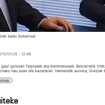
eziak badu Gobernua'
015/01/26 - 12:48
e gaur goizean Tsiprasek eta Kammenosek. Batzarretik irtet
ako hau esan die kazetariei: 'Hemendik aurrera, Greziak 
steak
aiteke