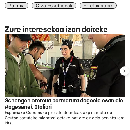
Polonia
Giza Eskubideak
Errefuxiatuak
Zure interesekoa izan daiteke
Schengen eremua bermatuta dagoela esan dio
Aagesenek Italiari
Espainiako Gobernuko presidenteordeak azpimarratu du
Ceutan sartutako migratzaileetako bat ere ez dela penintsulara
iritsi.