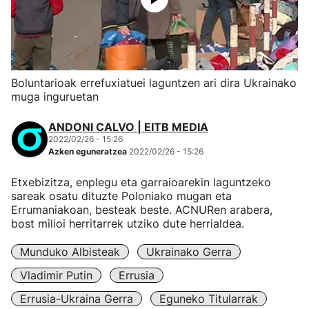
Boluntarioak errefuxiatuei laguntzen ari dira Ukrainako
muga inguruetan
ANDONI CALVO | EITB MEDIA
2022/02/26 - 15:26
Azken eguneratzea
2022/02/26 - 15:26
Etxebizitza, enplegu eta garraioarekin laguntzeko
sareak osatu dituzte Poloniako mugan eta
Errumaniakoan, besteak beste. ACNURen arabera,
bost milioi herritarrek utziko dute herrialdea.
Munduko Albisteak
Ukrainako Gerra
Vladimir Putin
Errusia
Errusia-Ukraina Gerra
Eguneko Titularrak