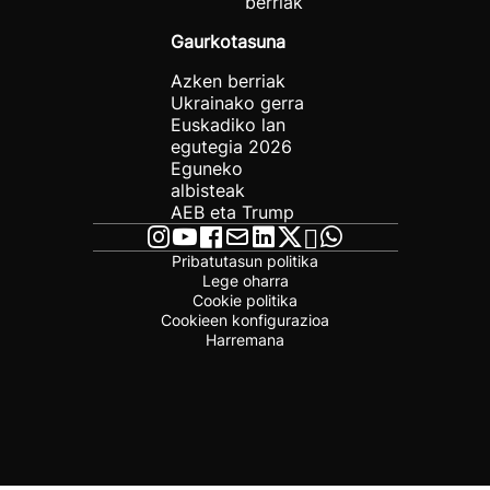
berriak
Gaurkotasuna
Azken berriak
Ukrainako gerra
Euskadiko lan
egutegia 2026
Eguneko
albisteak
AEB eta Trump
Pribatutasun politika
Lege oharra
Cookie politika
Cookieen konfigurazioa
Harremana