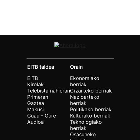
EITB taldea
Orain
EITB
Ekonomiako
Kirolak
berriak
Telebista nahieran
Gizarteko berriak
Primeran
Nazioarteko
Gaztea
berriak
Makusi
Politikako berriak
Guau - Gure
Kulturako berriak
Audioa
Teknologiako
berriak
Osasuneko