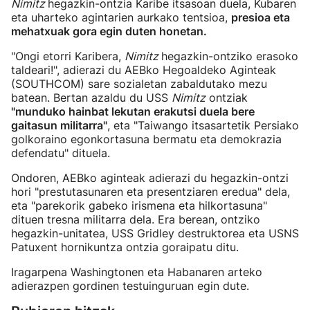
Nimitz
hegazkin-ontzia Karibe itsasoan duela, Kubaren
eta uharteko agintarien aurkako tentsioa,
presioa eta
mehatxuak gora egin duten honetan.
"Ongi etorri Karibera,
Nimitz
hegazkin-ontziko erasoko
taldeari!", adierazi du AEBko Hegoaldeko Aginteak
(SOUTHCOM) sare sozialetan zabaldutako mezu
batean. Bertan azaldu du USS
Nimitz
ontziak
"munduko hainbat lekutan erakutsi duela bere
gaitasun militarra"
, eta "Taiwango itsasartetik Persiako
golkoraino egonkortasuna bermatu eta demokrazia
defendatu" dituela.
Ondoren, AEBko aginteak adierazi du hegazkin-ontzi
hori "prestutasunaren eta presentziaren eredua" dela,
eta "parekorik gabeko irismena eta hilkortasuna"
dituen tresna militarra dela. Era berean, ontziko
hegazkin-unitatea, USS Gridley destruktorea eta USNS
Patuxent hornikuntza ontzia goraipatu ditu.
Iragarpena Washingtonen eta Habanaren arteko
adierazpen gordinen testuinguruan egin dute.