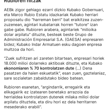
Rubioren hitzak
AEBk zigor gehiago ezarri dizkio Kubako Gobernuari,
eta Marco Rubio Estatu idazkariak Kubako herriari
proposatu dio "harreman berri" bat eraikitzea zuzen-
zuzenean, agintari kubatarrak horren "tutore" izan
gabe gabe. Rubioren arabera, agintariek "milioika
dolar arpilatu" dituzte, besteak beste Grupo de
Administración Empresarial S.A. (GAESA) enpresaren
bidez; Kubako Indar Armatuen esku dagoen enpresa
multzoa da hori.
"Zuek sufritzen ari zareten bitartean, enpresari horiek
18.000 milioi dolarreko aktiboak dituzte, eta Kubako
ekonomiaren % 70 kontrolatzen dute
(...) Dena
pasatzen da haien eskuetatik", esan zuen, gaztelaniaz,
sare sozialetan zabaldutako bideo batean.
Rubioren esanetan, "argindarrik, erregairik eta
elikagairik ez izatearen benetako arrazoia da
herrialdea kontrolatzen dutenek milaka milioi dolar
arpilatu dituztela, eta diru hori ez dela herritarren
mesederako erabili".