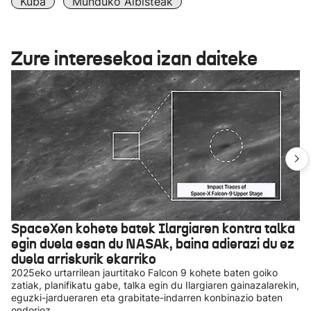
Kuba
Munduko Albisteak
Zure interesekoa izan daiteke
SpaceXen kohete batek Ilargiaren kontra talka
egin duela esan du NASAk, baina adierazi du ez
duela arriskurik ekarriko
2025eko urtarrilean jaurtitako Falcon 9 kohete baten goiko
zatiak, planifikatu gabe, talka egin du Ilargiaren gainazalarekin,
eguzki-jardueraren eta grabitate-indarren konbinazio baten
ondorioz.