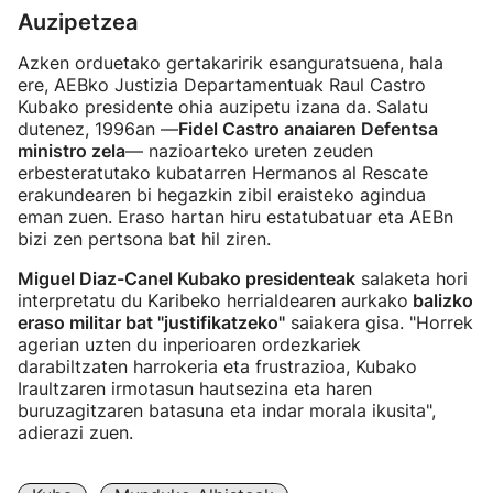
Auzipetzea
Azken orduetako gertakaririk esanguratsuena, hala
ere, AEBko Justizia Departamentuak Raul Castro
Kubako presidente ohia auzipetu izana da. Salatu
dutenez, 1996an —
Fidel Castro anaiaren Defentsa
ministro zela
— nazioarteko ureten zeuden
erbesteratutako kubatarren Hermanos al Rescate
erakundearen bi hegazkin zibil eraisteko agindua
eman zuen. Eraso hartan hiru estatubatuar eta AEBn
bizi zen pertsona bat hil ziren.
Miguel Diaz-Canel Kubako presidenteak
salaketa hori
interpretatu du Karibeko herrialdearen aurkako
balizko
eraso militar bat "justifikatzeko"
saiakera gisa. "Horrek
agerian uzten du inperioaren ordezkariek
darabiltzaten harrokeria eta frustrazioa, Kubako
Iraultzaren irmotasun hautsezina eta haren
buruzagitzaren batasuna eta indar morala ikusita",
adierazi zuen.