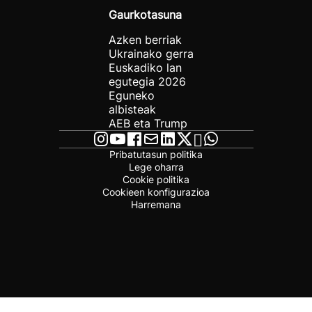
Gaurkotasuna
Azken berriak
Ukrainako gerra
Euskadiko lan
egutegia 2026
Eguneko
albisteak
AEB eta Trump
Pribatutasun politika
Lege oharra
Cookie politika
Cookieen konfigurazioa
Harremana