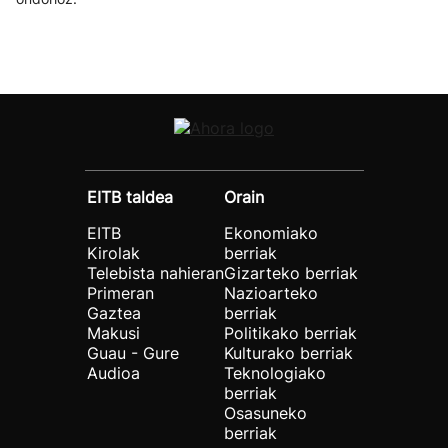
EITB taldea
Orain
EITB
Ekonomiako
Kirolak
berriak
Telebista nahieran
Gizarteko berriak
Primeran
Nazioarteko
Gaztea
berriak
Makusi
Politikako berriak
Guau - Gure
Kulturako berriak
Audioa
Teknologiako
berriak
Osasuneko
berriak