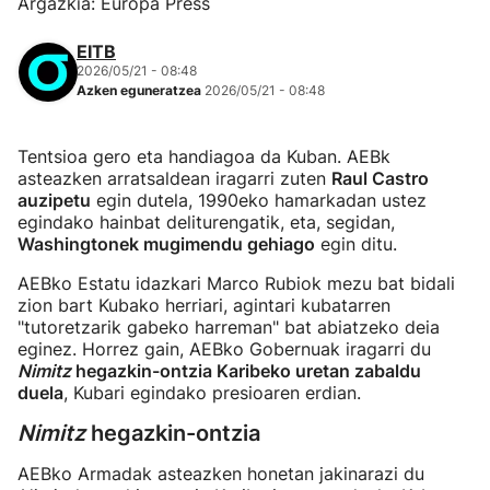
Argazkia: Europa Press
EITB
2026/05/21 - 08:48
Azken eguneratzea
2026/05/21 - 08:48
Tentsioa gero eta handiagoa da Kuban. AEBk
asteazken arratsaldean iragarri zuten
Raul Castro
auzipetu
egin dutela, 1990eko hamarkadan ustez
egindako hainbat deliturengatik, eta, segidan,
Washingtonek mugimendu gehiago
egin ditu.
AEBko Estatu idazkari Marco Rubiok mezu bat bidali
zion bart Kubako herriari, agintari kubatarren
"tutoretzarik gabeko harreman" bat abiatzeko deia
eginez. Horrez gain, AEBko Gobernuak iragarri du
Nimitz
hegazkin-ontzia Karibeko uretan zabaldu
duela
, Kubari egindako presioaren erdian.
Nimitz
hegazkin-ontzia
AEBko Armadak asteazken honetan jakinarazi du