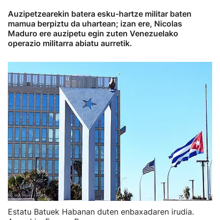
Auzipetzearekin batera esku-hartze militar baten
mamua berpiztu da uhartean; izan ere, Nicolas
Maduro ere auzipetu egin zuten Venezuelako
operazio militarra abiatu aurretik.
Estatu Batuek Habanan duten enbaxadaren irudia.