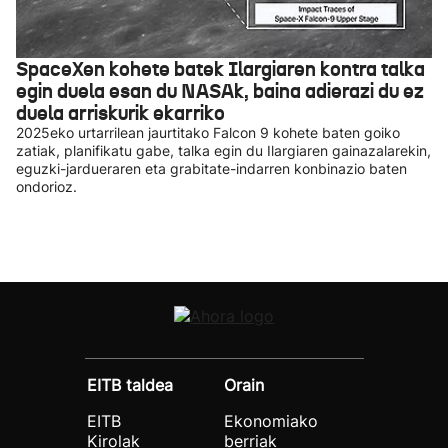
SpaceXen kohete batek Ilargiaren kontra talka
egin duela esan du NASAk, baina adierazi du ez
duela arriskurik ekarriko
2025eko urtarrilean jaurtitako Falcon 9 kohete baten goiko
zatiak, planifikatu gabe, talka egin du Ilargiaren gainazalarekin,
eguzki-jardueraren eta grabitate-indarren konbinazio baten
ondorioz.
EITB taldea
Orain
EITB
Ekonomiako
Kirolak
berriak