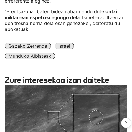
erreferentzia eginez.
"Prentsa-ohar baten bidez nabarmendu dute
ontzi
militarrean espetxea egongo dela
. Israel erabiltzen ari
den tresna berria dela esan genezake", deitoratu du
abokatuak.
Gazako Zerrenda
Israel
Munduko Albisteak
Zure interesekoa izan daiteke