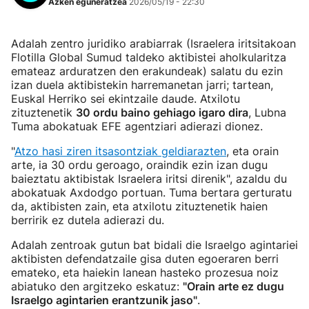
Azken eguneratzea
2026/05/19 - 22:30
Adalah zentro juridiko arabiarrak (Israelera iritsitakoan
Flotilla Global Sumud taldeko aktibistei aholkularitza
emateaz arduratzen den erakundeak) salatu du ezin
izan duela aktibistekin harremanetan jarri; tartean,
Euskal Herriko sei ekintzaile daude. Atxilotu
zituztenetik
30 ordu baino gehiago igaro dira
, Lubna
Tuma abokatuak EFE agentziari adierazi dionez.
"
Atzo hasi ziren itsasontziak geldiarazten
, eta orain
arte, ia 30 ordu geroago, oraindik ezin izan dugu
baieztatu aktibistak Israelera iritsi direnik", azaldu du
abokatuak Axdodgo portuan. Tuma bertara gerturatu
da, aktibisten zain, eta atxilotu zituztenetik haien
berririk ez dutela adierazi du.
Adalah zentroak gutun bat bidali die Israelgo agintariei
aktibisten defendatzaile gisa duten egoeraren berri
emateko, eta haiekin lanean hasteko prozesua noiz
abiatuko den argitzeko eskatuz:
"Orain arte ez dugu
Israelgo agintarien erantzunik jaso"
.