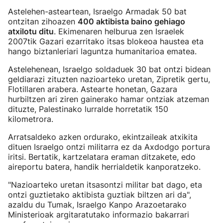
Astelehen-asteartean, Israelgo Armadak 50 bat
ontzitan zihoazen
400 aktibista baino gehiago
atxilotu ditu
. Ekimenaren helburua zen Israelek
2007tik Gazari ezarritako itsas blokeoa haustea eta
hango biztanleriari laguntza humanitarioa ematea.
Astelehenean, Israelgo soldaduek 30 bat ontzi bidean
geldiarazi zituzten nazioarteko uretan, Zipretik gertu,
Flotillaren arabera. Astearte honetan, Gazara
hurbiltzen ari ziren gainerako hamar ontziak atzeman
dituzte, Palestinako lurralde horretatik 150
kilometrora.
Arratsaldeko azken ordurako, ekintzaileak atxikita
dituen Israelgo ontzi militarra ez da Axdodgo portura
iritsi. Bertatik, kartzelatara eraman ditzakete, edo
aireportu batera, handik herrialdetik kanporatzeko.
"Nazioarteko uretan itsasontzi militar bat dago, eta
ontzi guztietako aktibista guztiak biltzen ari da",
azaldu du Tumak, Israelgo Kanpo Arazoetarako
Ministerioak argitaratutako informazio bakarrari