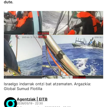
dute.
Israelgo indarrak ontzi bat atzematen. Argazkia:
Global Sumud Flotilla
Agentziak | EITB
2026/05/19 - 22:30