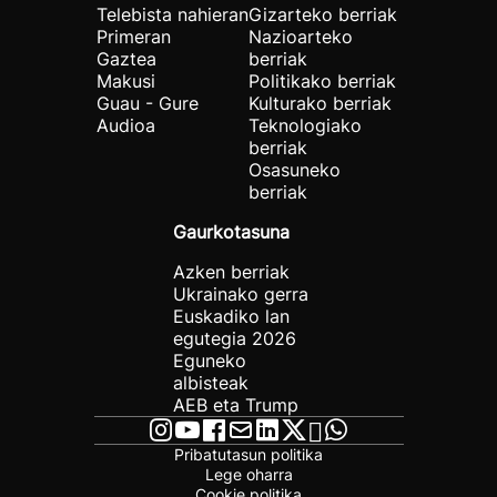
Telebista nahieran
Gizarteko berriak
Primeran
Nazioarteko
Gaztea
berriak
Makusi
Politikako berriak
Guau - Gure
Kulturako berriak
Audioa
Teknologiako
berriak
Osasuneko
berriak
Gaurkotasuna
Azken berriak
Ukrainako gerra
Euskadiko lan
egutegia 2026
Eguneko
albisteak
AEB eta Trump
Pribatutasun politika
Lege oharra
Cookie politika