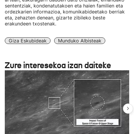
sententziak, kondenatutakoen eta haien familien eta
ordezkarien informazioa, komunikabideetako berriak
eta, zehazten denean, gizarte zibileko beste
erakundeen txostenak.
Giza Eskubideak
Munduko Albisteak
Zure interesekoa izan daiteke