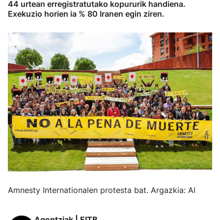
44 urtean erregistratutako kopururik handiena.
Exekuzio horien ia % 80 Iranen egin ziren.
Amnesty Internationalen protesta bat. Argazkia: AI
Agentziak | EITB