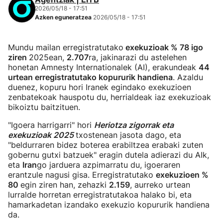
2026/05/18 - 17:51
Azken eguneratzea
2026/05/18 - 17:51
Mundu mailan erregistratutako
exekuzioak % 78 igo
ziren
2025ean,
2.707
ra, jakinarazi du astelehen
honetan Amnesty Internationalek (AI), erakundeak
44
urtean erregistratutako kopururik handiena
. Azaldu
duenez, kopuru hori Iranek egindako exekuzioen
zenbatekoak hauspotu du, herrialdeak iaz exekuzioak
bikoiztu baitzituen.
"Igoera harrigarri" hori
Heriotza zigorrak eta
exekuzioak 2025
txostenean jasota dago, eta
"beldurraren bidez boterea erabiltzea erabaki zuten
gobernu gutxi batzuek" eragin dutela adierazi du AIk,
eta
Iran
go jarduera azpimarratu du, igoeraren
erantzule nagusi gisa. Erregistratutako
exekuzioen %
80
egin ziren han, zehazki
2.159
, aurreko urtean
lurralde horretan erregistratutakoa halako bi, eta
hamarkadetan izandako exekuzio kopururik handiena
da.