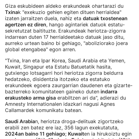
Giza eskubideen aldeko erakundeak ohartarazi du
Txina
k "exekuzio gehien egiten dituen herrialdea"
izaten jarraitzen duela, nahiz eta
datuak txostenean
agertzen ez diren
, hango agintariek datuok estatu-
sekretutzat baitituzte. Erakundeak heriotza-zigorra
indarrean duten 17 herrialdeetako datuak jaso ditu,
aurreko urtean baino bi gehiago, "aboliziorako joera
global etengabea" egon arren.
"Txina, Iran eta Ipar Korea, Saudi Arabia eta Yemen,
Kuwait, Singapur eta Estatu Batuetatik hasita,
gutxiengo lotsagarri hori heriotza zigorra beldurra
hedatzeko, disidentzia itotzeko eta estatuko
erakundeek egoera zaurgarrian daudenen eta gizarte-
bazterreko komunitateen gaineko duten
indarra
erakusteko arma gisa
erabiltzen ari da", adierazi du
Amnesty Internationalen idazkari nagusi Agnes
Callamardek komunikatu batean.
Saudi Arabia
n, heriotza droga-delituak zigortzeko
erabili zen batez ere iaz, 356 lagun exekutatuta,
2024an baino 11 gehiago
;
Kuwait
en ia hirukoiztu egin