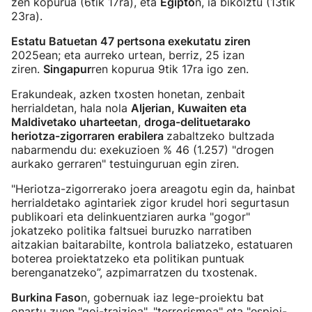
zen kopurua (6tik 17ra), eta
Egipto
n, ia bikoiztu (13tik
23ra).
Estatu Batuetan 47 pertsona exekutatu ziren
2025ean; eta aurreko urtean, berriz, 25 izan
ziren.
Singapur
ren kopurua 9tik 17ra igo zen.
Erakundeak, azken txosten honetan, zenbait
herrialdetan, hala nola
Aljerian, Kuwaiten eta
Maldivetako uharteetan
,
droga-delituetarako
heriotza-zigorraren erabilera
zabaltzeko bultzada
nabarmendu du: exekuzioen % 46 (1.257) "drogen
aurkako gerraren" testuinguruan egin ziren.
"Heriotza-zigorrerako joera areagotu egin da, hainbat
herrialdetako agintariek zigor krudel hori segurtasun
publikoari eta delinkuentziaren aurka "gogor"
jokatzeko politika faltsuei buruzko narratiben
aitzakian baitarabilte, kontrola baliatzeko, estatuaren
boterea proiektatzeko eta politikan puntuak
berenganatzeko”, azpimarratzen du txostenak.
Burkina Faso
n, gobernuak iaz lege-proiektu bat
onartu zuen "goi-traizioa", "terrorismoa" eta "espioi-