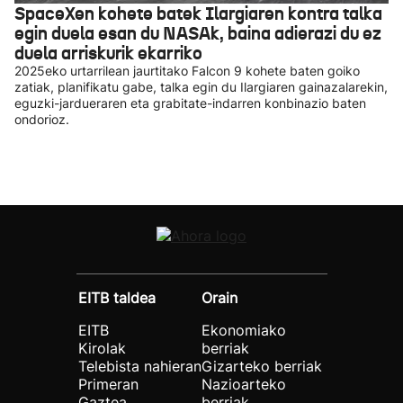
SpaceXen kohete batek Ilargiaren kontra talka
egin duela esan du NASAk, baina adierazi du ez
duela arriskurik ekarriko
2025eko urtarrilean jaurtitako Falcon 9 kohete baten goiko
zatiak, planifikatu gabe, talka egin du Ilargiaren gainazalarekin,
eguzki-jardueraren eta grabitate-indarren konbinazio baten
ondorioz.
EITB taldea
Orain
EITB
Ekonomiako
Kirolak
berriak
Telebista nahieran
Gizarteko berriak
Primeran
Nazioarteko
Gaztea
berriak