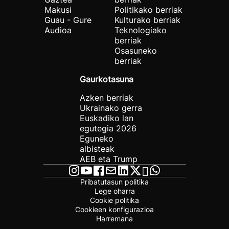
Makusi
Politikako berriak
Guau - Gure
Kulturako berriak
Audioa
Teknologiako
berriak
Osasuneko
berriak
Gaurkotasuna
Azken berriak
Ukrainako gerra
Euskadiko lan
egutegia 2026
Eguneko
albisteak
AEB eta Trump
Pribatutasun politika
Lege oharra
Cookie politika
Cookieen konfigurazioa
Harremana