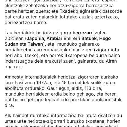
ekintzak" zehatzeko heriotza-zigorra berrezartzea
barne hartzen zuena; eta
Txad
eko agintariek batzorde
bat eratu zuten gaiarekin lotutako auziak aztertzeko,
berrezartzea barne.
Lau herrialdek heriotza-zigorra
berrezarri
zuten
2025ean (
Japonia, Arabiar Emirerri Batuak, Hego
Sudan eta Taiwan
), eta "munduko gainerako
herrialdeetan aurrerapausoak eman ziren (zigor mota
hori abolitzeko), eta horrek itxaropena beldurra baino
indartsuagoa dela erakutsi zuen", gaineratu du AIren
oharrak.
Amnesty Internationalek heriotza-zigorraren aurkako
lana hasi zuen 1977an, eta 16 herrialdek soilik zuten
abolituta ordurako. Gaur egun, aldiz, 113 dira,
munduko herrialdeen erdia baino gehiago, eta heren
bat baino gehiago legean edo praktikan abolizionistak
dira.
AIk hainbat iturritako informazioa baliatuta osatzen du
urtez urte heriotza-zigorrari buruzko txostena; horien
artean, eskuragarri dauden datu ofizialak, emandako