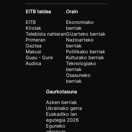
EITB taldea
Orain
EITB
Ekonomiako
Kirolak
berriak
Telebista nahieran
Gizarteko berriak
Primeran
Nazioarteko
Gaztea
berriak
Makusi
Politikako berriak
Guau - Gure
Kulturako berriak
Audioa
Teknologiako
berriak
Osasuneko
berriak
Gaurkotasuna
Azken berriak
Ukrainako gerra
Euskadiko lan
egutegia 2026
Eguneko
albisteak