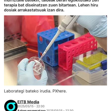
murriztaile batekin, taldeak berari egokitutako zen
terapia bat diseinatzen zuen bitartean. Lehen hiru
dosiak arrakastatsuak izan dira.
Laborategi bateko irudia. PXhere.
EITB Media
2025/05/15 - 22:30
Azken eguneratzea
2025/05/15 - 22:30