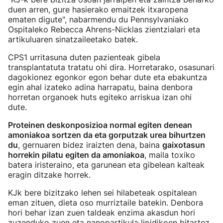
duen arren, gure hasierako emaitzek itxaropena
ematen digute", nabarmendu du Pennsylvaniako
Ospitaleko Rebecca Ahrens-Nicklas zientzialari eta
artikuluaren sinatzaileetako batek.
CPS1 urritasuna duten pazienteak gibela
transplantatuta tratatu ohi dira. Horretarako, osasunari
dagokionez egonkor egon behar dute eta ebakuntza
egin ahal izateko adina harrapatu, baina denbora
horretan organoek huts egiteko arriskua izan ohi
dute.
Proteinen deskonposizioa normal egiten denean
amoniakoa sortzen da eta gorputzak urea bihurtzen
du
, gernuaren bidez iraizten dena, baina
gaixotasun
horrekin pilatu egiten da amoniakoa
, maila toxiko
batera iristeraino, eta garunean eta gibelean kalteak
eragin ditzake horrek.
KJk bere bizitzako lehen sei hilabeteak ospitalean
eman zituen, dieta oso murriztaile batekin. Denbora
hori behar izan zuen taldeak enzima akasdun hori
zuzenduko zuen eta nanopartikula lipidikoen bitartez