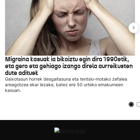
Migraina kasuak ia bikoiztu egin dira 1990etik,
eta gero eta gehiago izango direla aurreikusten
dute adituek
Gaixotasun horrek desgaitasuna eta tentsio-motako zefalea
areagotzea ekar lezake, batez ere 50 urteko emakumeen
kasuan.