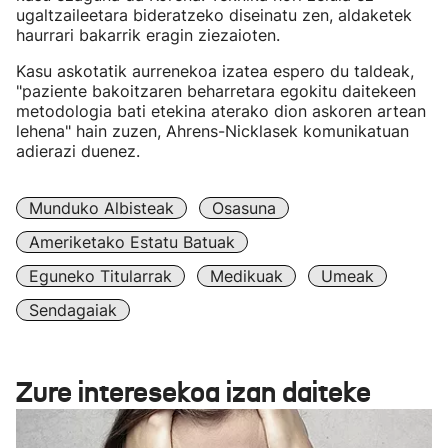
ugaltzaileetara bideratzeko diseinatu zen, aldaketek
haurrari bakarrik eragin ziezaioten.
Kasu askotatik aurrenekoa izatea espero du taldeak,
"paziente bakoitzaren beharretara egokitu daitekeen
metodologia bati etekina aterako dion askoren artean
lehena" hain zuzen, Ahrens-Nicklasek komunikatuan
adierazi duenez.
Munduko Albisteak
Osasuna
Ameriketako Estatu Batuak
Eguneko Titularrak
Medikuak
Umeak
Sendagaiak
Zure interesekoa izan daiteke