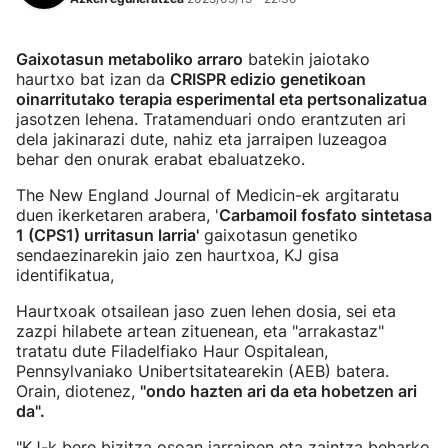
Gaixotasun metaboliko arraro
batekin jaiotako
haurtxo bat izan da
CRISPR edizio genetikoan
oinarritutako terapia esperimental eta pertsonalizatua
jasotzen lehena. Tratamenduari ondo erantzuten ari
dela jakinarazi dute, nahiz eta jarraipen luzeagoa
behar den onurak erabat ebaluatzeko.
The New England Journal of Medicin-ek argitaratu
duen ikerketaren arabera, '
Carbamoil fosfato sintetasa
1 (CPS1) urritasun larria'
gaixotasun genetiko
sendaezinarekin jaio zen haurtxoa, KJ gisa
identifikatua,
Haurtxoak otsailean jaso zuen lehen dosia, sei eta
zazpi hilabete artean zituenean, eta "arrakastaz"
tratatu dute Filadelfiako Haur Ospitalean,
Pennsylvaniako Unibertsitatearekin (AEB) batera.
Orain, diotenez,
"ondo hazten ari da eta hobetzen ari
da".
"KJ-k bere bizitza osoan jarraipen eta zaintza beharko