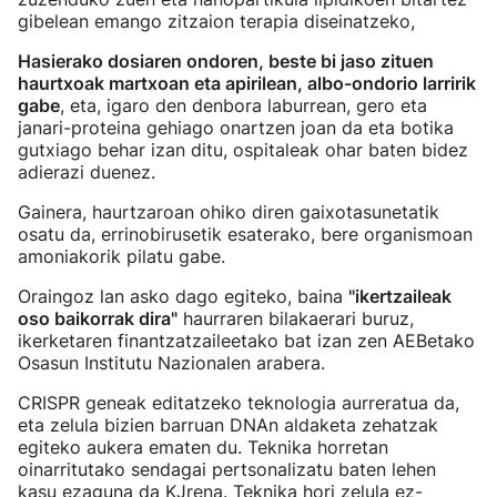
gibelean emango zitzaion terapia diseinatzeko,
Hasierako dosiaren ondoren, beste bi jaso zituen
haurtxoak martxoan eta apirilean, albo-ondorio larririk
gabe
, eta, igaro den denbora laburrean, gero eta
janari-proteina gehiago onartzen joan da eta botika
gutxiago behar izan ditu, ospitaleak ohar baten bidez
adierazi duenez.
Gainera, haurtzaroan ohiko diren gaixotasunetatik
osatu da, errinobirusetik esaterako, bere organismoan
amoniakorik pilatu gabe.
Oraingoz lan asko dago egiteko, baina
"ikertzaileak
oso baikorrak dira"
haurraren bilakaerari buruz,
ikerketaren finantzatzaileetako bat izan zen AEBetako
Osasun Institutu Nazionalen arabera.
CRISPR geneak editatzeko teknologia aurreratua da,
eta zelula bizien barruan DNAn aldaketa zehatzak
egiteko aukera ematen du. Teknika horretan
oinarritutako sendagai pertsonalizatu baten lehen
kasu ezaguna da KJrena. Teknika hori zelula ez-