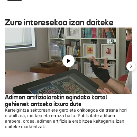
Zure interesekoa izan daiteke
Adimen artifizialarekin egindako kartel
gehienek antzeko itxura dute
Kartelgintza sektorean ere gero eta ohikoagoa da tresna hori
erabiltzea, merkea eta erraza baita. Publizitate adituen
arabera, ordea, adimen artifiziala erabiltzea kaltegarria izan
daiteke markentzat.