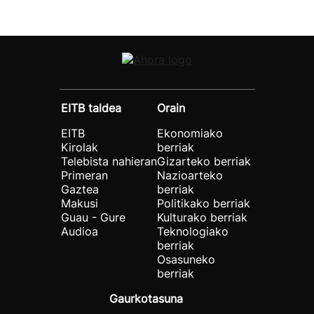
EITB taldea
Orain
EITB
Ekonomiako
Kirolak
berriak
Telebista nahieran
Gizarteko berriak
Primeran
Nazioarteko
Gaztea
berriak
Makusi
Politikako berriak
Guau - Gure
Kulturako berriak
Audioa
Teknologiako
berriak
Osasuneko
berriak
Gaurkotasuna