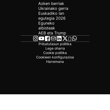
Azken berriak
Ukrainako gerra
Euskadiko lan
egutegia 2026
Eguneko
albisteak
AEB eta Trump
Pribatutasun politika
Lege oharra
Cookie politika
Cookieen konfigurazioa
Harremana