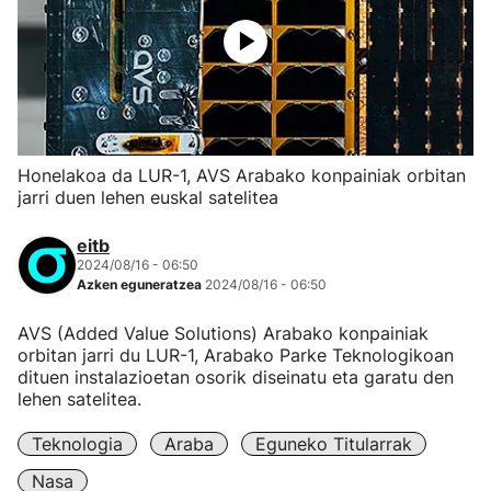
Honelakoa da LUR-1, AVS Arabako konpainiak orbitan
jarri duen lehen euskal satelitea
eitb
2024/08/16 - 06:50
Azken eguneratzea
2024/08/16 - 06:50
AVS (Added Value Solutions) Arabako konpainiak
orbitan jarri du LUR-1, Arabako Parke Teknologikoan
dituen instalazioetan osorik diseinatu eta garatu den
lehen satelitea.
Teknologia
Araba
Eguneko Titularrak
Nasa